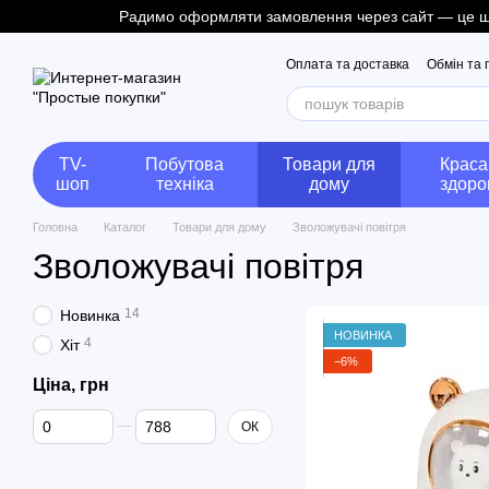
Радимо оформляти замовлення через сайт — це швид
Перейти до основного контенту
Оплата та доставка
Обмін та
TV-
Побутова
Товари для
Краса
шоп
техніка
дому
здоро
Головна
Каталог
Товари для дому
Зволожувачі повітря
Зволожувачі повітря
14
Новинка
НОВИНКА
4
Хіт
−6%
Ціна, грн
Від Ціна, грн
До Ціна, грн
ОК