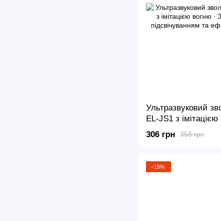
Ультразвуковий зв
EL-JS1 з імітацією 
Зволожувач повітря
306 грн
358 грн
та ефектом полум’
−15%