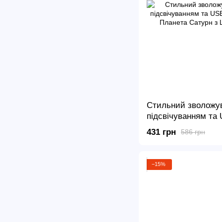
Стильний зволожув
підсвічуванням та
повітря Планета Са
431 грн
586 грн
підсвічуванням
−15%