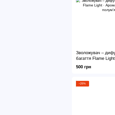
Зволожувач – дифу
багаття Flame Ligh
ефектом полум'я L
500 грн
−26%