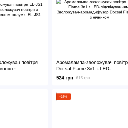
оложувач повітря
Аромалампа-зволожувач повітр
вогню ∙
Docsal Flame 3в1 з LED-
 з підсвічуванням
підсвічуванням ∙ Зволожувач-
524 грн
615 грн
я EL-JS1
аромадифузор Docsal Flame 3в
нічником
−16%