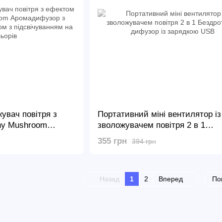
увач повітря з
Портативний міні вентилятор із
ny Mushroom
зволожувачем повітря 2 в 1
чником –
Бездротовий дифузор із заряд
355 грн
394 грн
свічуванням на 7
USB
Назад
1
2
Вперед
По