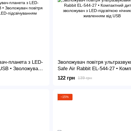
ач-планета з LED-
Зволожувач повітря ультразвук
 USB • Зволожувач
Safe Air Rabbit EL-544-27 • Ком
турн з LED-
дитячий зволожувач з LED-підс
122 грн
139 грн
нічником та живленням від USB
−15%