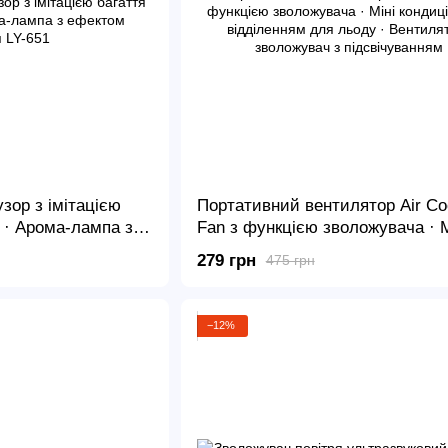
зор з імітацією
Портативний вентилятор Air Co
t · Арома-лампа з
Fan з функцією зволожувача · М
Y-651
кондиціонер з відділенням для
279 грн
475 грн
· Вентилятор-зволожувач з
підсвічуванням
−12%