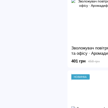
Зволожувач повітр
та офісу ∙ Аромад
"Лава"
401 грн
458 грн
НОВИНКА