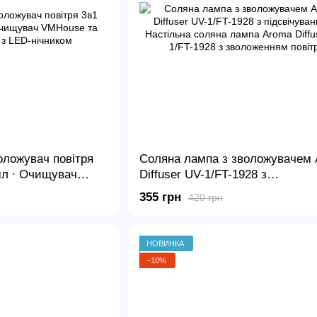
оложувач повітря
Соляна лампа з зволожувачем
мл ∙ Очищувач
Diffuser UV-1/FT-1928 з
дифузор з LED-
підсвічуванням ∙ Настільна сол
355 грн
420 грн
лампа Aroma Diffuser UV-1/FT-1
зволоженням повітря
НОВИНКА
−10%