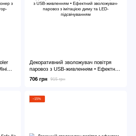
oler
Декоративний зволожувач повітря
іні
паровоз з USB-живленням • Ефектний
 льоду
зволожувач-паровоз з імітацією диму
706 грн
915 грн
та LED-підсвічуванням
−15%