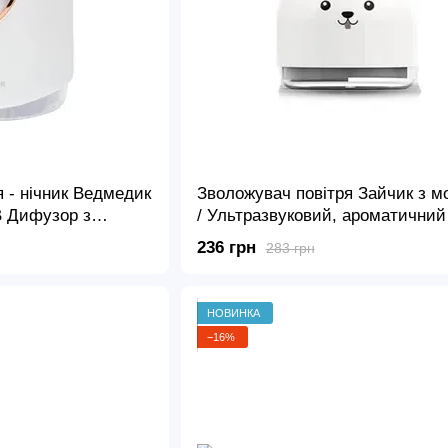
 - нічник Ведмедик
Зволожувач повітря Зайчик з м
B Дифузор з
/ Ультразвуковий, ароматичний 
– аромадифузор USB з ліхтарик
236 грн
283 грн
нічником
НОВИНКА
−16%