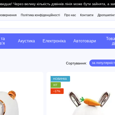
ше! Через велику кількість дзвінків лінія може бути зайнята, а 
 повернення
Політика конфіденційності
Про нас
Контакти
Дропшипінг
 та
Това
Акустика
Електроніка
Автотовари
в'я
д
за популярніс
Сортування:
НОВИНКА
ХІТ
−17%