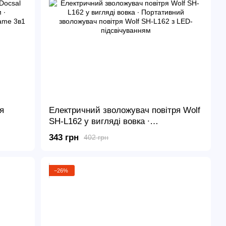
я
Електричний зволожувач повітря Wolf
SH-L162 у вигляді вовка ∙
Портативний зволожувач повітря Wolf
343 грн
402 грн
1 з
SH-L162 з LED-підсвічуванням
−26%