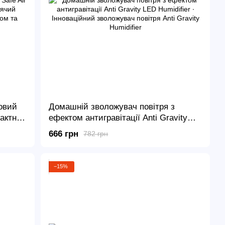
овий
Домашній зволожувач повітря з
пактний
ефектом антигравітації Anti Gravity
віткою
LED Humidifier ∙ Інноваційний
666 грн
782 грн
зволожувач повітря Anti Gravity
Humidifier
−15%