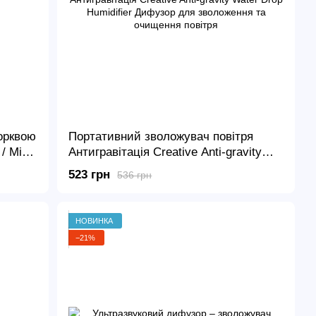
орквою
Портативний зволожувач повітря
/ Міні
Антигравітація Creative Anti-gravity
ом -
Water Drop Humidifier Дифузор для
523 грн
536 грн
зволоження та очищення повітря
НОВИНКА
−21%