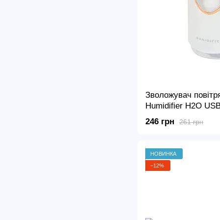
Зволожувач повітря
Humidifier H2O US
підсвічуванням
246 грн
261 грн
НОВИНКА
−12%