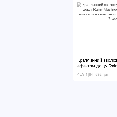
Краплинний зволож
ефектом дощу Rai
Аромадифузор з ні
419 грн
592 грн
світильником з під
кольорів