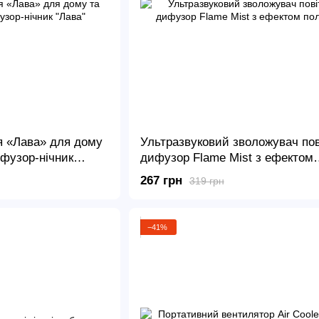
я «Лава» для дому
Ультразвуковий зволожувач пов
ифузор-нічник
дифузор Flame Mist з ефектом
полум'я
267 грн
319 грн
−41%