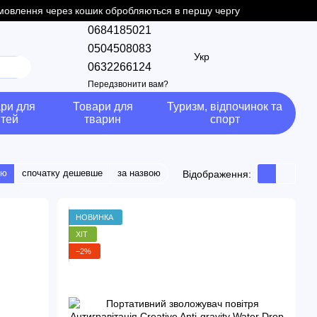
замовлення через кошик обробляються в першу чергу
0684185021
0504508083
Укр
0632266124
Передзвонити вам?
ри для
Товари для
Туризм, відпочинок та
ітей
тварин
спорт
тю
спочатку дешевше
за назвою
Відображення:
НОВИНКА
ХІТ
−2%