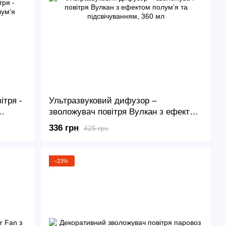
ітря -
Ультразвуковий дифузор –
зволожувач повітря Вулкан з ефектом
полум'я та підсвічуванням, 360 мл
336 грн
425 грн
−23%