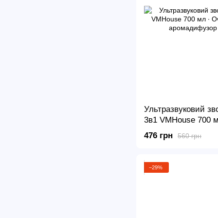
Ультразвуковий зв
3в1 VMHouse 700 
VMHouse та арома
476 грн
560 грн
нічником
−29%