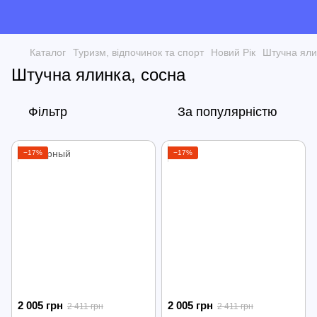
Каталог
Туризм, відпочинок та спорт
Новий Рік
Штучна яли
Штучна ялинка, сосна
Фільтр
За популярністю
−17%
−17%
2 005 грн
2 005 грн
2 411 грн
2 411 грн