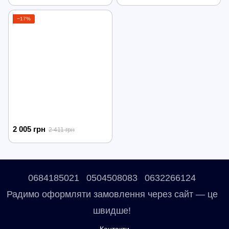
−17%
2 005 грн
2 411 грн
0684185021
0504508083
0632266124
Радимо оформляти замовлення через сайт — це
швидше!
Контакти