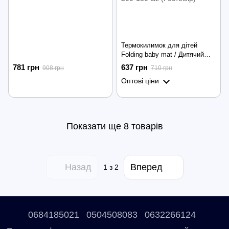
Термокилимок для дітей
Folding baby mat / Дитячий
розвиваючий ігровий килимок
781 грн
637 грн
908 грн
710 грн
розкладний 200*180 см
Оптові ціни
(Ростомір)
Показати ще 8 товарів
Назад
Вперед
1
з 2
0684185021
0504508083
0632266124