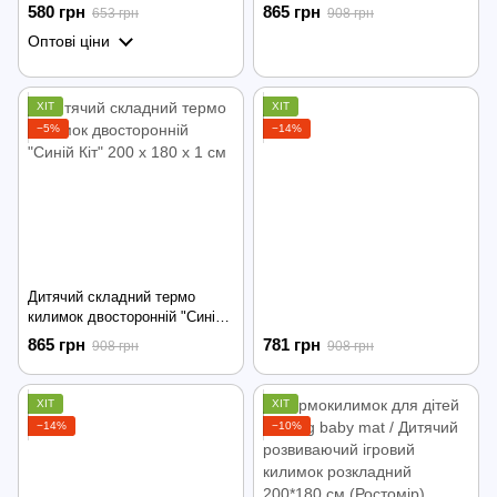
розвиваючий ігровий килимок
∙ Ведмедик на велосипеді"
580 грн
865 грн
653 грн
908 грн
розкладний 150*180 см
200 х 180 х 1 см
Оптові ціни
(Автобус)
ХІТ
ХІТ
−5%
−14%
Дитячий складний термо
килимок двосторонній "Синій
Кіт" 200 х 180 х 1 см
865 грн
781 грн
908 грн
908 грн
ХІТ
ХІТ
−14%
−10%