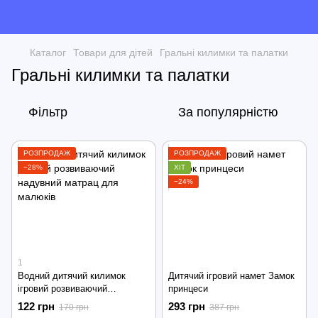
Каталог
Товари для дітей
Гральні килимки та палатки
Гральні килимки та палатки
Фільтр
За популярністю
РОЗПРОДАЖ
РОЗПРОДАЖ
−28%
ХІТ
−24%
1
Водний дитячий килимок
Дитячий ігровий намет Замок
ігровий розвиваючий
принцеси
надувний матрац для малюків
122 грн
293 грн
170 грн
387 грн