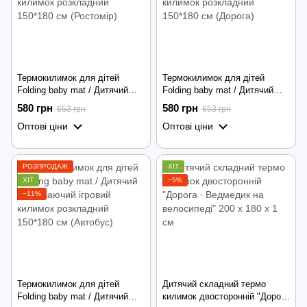
Термокилимок для дітей
Термокилимок для дітей
Folding baby mat / Дитячий
Folding baby mat / Дитячий
розвиваючий ігровий килимок
розвиваючий ігровий килимок
580 грн
580 грн
653 грн
653 грн
розкладний 150*180 см
розкладний 150*180 см
Оптові ціни
Оптові ціни
(Ростомір)
(Дорога)
РОЗПРОДАЖ
ХІТ
ХІТ
−5%
−11%
Термокилимок для дітей
Дитячий складний термо
Folding baby mat / Дитячий
килимок двосторонній "Дорога