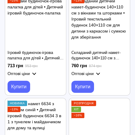
−25%
−13%
Ігровий будиночок-ігрова
Складаний дитячий намет-
палатка для дітей • Дитячий
будиночок 140×110 см з
ігровий будиночок-палатка
вікнами та шторками • Ігровий
713 грн
760 грн
953 грн
874 грн
текстильний будинок 140×110
Оптові ціни
Оптові ціни
см для дитини з каркасом і
сумкою для зберігання
Купити
Купити
НОВИНКА
РОЗПРОДАЖ
−13%
ХІТ
−16%