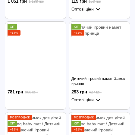
1 051 грн
115 грн
1 188 грн
153 грн
брязкальцями PIANO
Оптові ціни
FITNESS RACK
ХІТ
ХІТ
−14%
−31%
Дитячий ігровий намет Замок
принца
781 грн
293 грн
908 грн
427 грн
Оптові ціни
РОЗПРОДАЖ
РОЗПРОДАЖ
ХІТ
ХІТ
−11%
−11%