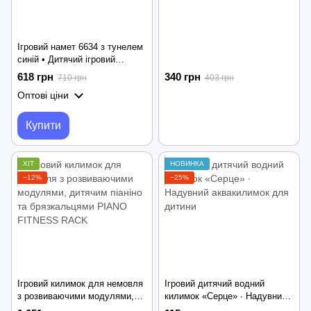
Ігровий намет 6634 з тунелем
синій • Дитячий ігровий
будиночок 6634 3 в 1 з
618 грн
340 грн
710 грн
403 грн
тунелем і майданчиком для
Оптові ціни
дому та вулиці
Купити
ХІТ
НОВИНКА
−12%
−25%
Ігровий килимок для немовля
Ігровий дитячий водний
з розвиваючими модулями,
килимок «Серце» ∙ Надувний
дитячим піаніно та
аквакилимок для дитини