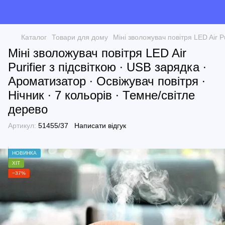
Каталог
Товари для дому
Міні зволожувач повітря LED Air Pu
Міні зволожувач повітря LED Air
Purifier з підсвіткою ∙ USB зарядка ∙
Ароматизатор ∙ Освіжувач повітря ∙
Нічник ∙ 7 кольорів ∙ Темне/світле
дерево
Артикул:
51455/37
Написати відгук
НОВИНКА
ХІТ
−37%