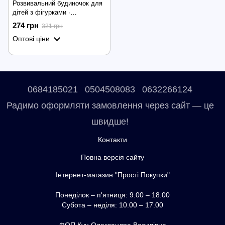
Розвивальний будиночок для
дітей з фігурками ∙
Розвивальна іграшка
274 грн
321 грн
Будиночок для дітей з
Оптові ціни
фігурками
0684185021
0504508083
0632266124
Радимо оформляти замовлення через сайт — це
швидше!
Контакти
Повна версія сайту
Інтернет-магазин "Прості Покупки"
Понеділок – п'ятниця: 9.00 – 18.00
Субота – неділя: 10.00 – 17.00
ФОП Куц Олександра Василівна