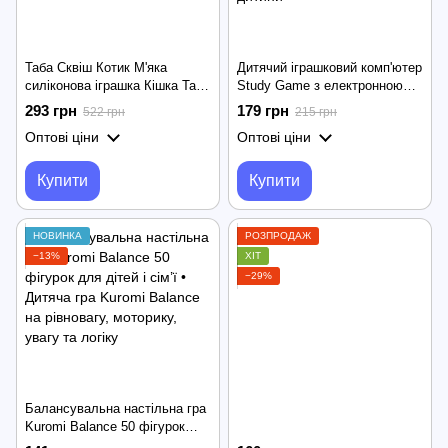
Таба Сквіш Котик М'яка
Дитячий іграшковий комп'ютер
силіконова іграшка Кішка Taba
Study Game з електронною
антистрес
грою для вивчення
293 грн
179 грн
522 грн
215 грн
англійської мови ·
Оптові ціни
Оптові ціни
Інтерактивна гра для дитини
Купити
Купити
НОВИНКА
РОЗПРОДАЖ
−13%
ХІТ
−29%
Балансувальна настільна гра
Kuromi Balance 50 фігурок
для дітей і сім’ї • Дитяча гра