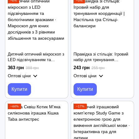
−6%
−5%
Дитячий оптичний мікроскоп з
Пірамідка зі стільців: Ігровий
LED підсвічуванням та
набір для тренування
біологічними зразками ∙
координації | Настільна гра
363 грн
243 грн
388 грн
255 грн
Мікроскоп для юних
Стільці-балансири
Оптові ціни
Оптові ціни
дослідників з 3 рівнями
збільшення та аксесуарами
Купити
Купити
−44%
−17%