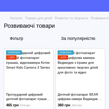
Каталог
Товари для дітей
Розвиток та творчість
Розвиваючі
Розвиваючі товари
Фільтр
За популярністю
НОВИНКА
НОВИНКА
−19%
−21%
Протиударний цифровий
Дитячий фотоапарат BEAR
дитячий фотоапарат іграшка,
цифрова камера Ведмедик з
відеокамера Котик Smart Kids
іграми для креативних
465 грн
360 грн
575 грн
453 грн
Camera 3 Series
творчих дітей для фото та