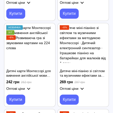
Оптові ціни
Оптові ціни
відео
Купити
Купити
НОВИНКА
−6%
ХІТ
−8%
Дитячі карти Монтессорі для
Дитяче міні-піаніно зі світлом
вивчення англійської мови
та музичними ефектами за
Розвиваюча гра зі звуковими
методикою Монтессорі ∙
242 грн
269 грн
262 грн
287 грн
картами на 224 слова
Дитячий електронний
Оптові ціни
Оптові ціни
синтезатор ∙ Іграшкове піаніно
на батарейках для малюків
від 1 року
Купити
Купити