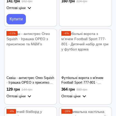
141 грн
160 грн
162 грн
224 грн
Kuromi Balance на рівновагу,
Оптові ціни
моторику, увагу та логіку
Купити
−11%
−6%
Cквіш - антистрес Oreo Squish
Футбольні ворота з м'ячем
· Іграшка ОРЕО з присипкою
Football Sport 777-801 ∙
та M&M's
Дитячий набір для гри у
129 грн
364 грн
144 грн
389 грн
футбол вдома
Оптові ціни
Оптові ціни
−4%
−26%