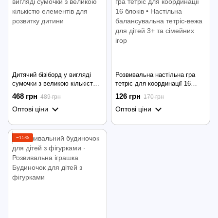
Дитячий бізіборд у вигляді
Розвивальна настільна гра
сумочки з великою кількістю
тетріс для координації 16
елементів для розвитку
блоків • Настільна
468 грн
126 грн
489 грн
170 грн
дитини
балансувальна тетріс-вежа
Оптові ціни
Оптові ціни
для дітей 3+ та сімейних ігор
−15%