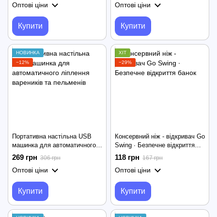
Оптові ціни
Оптові ціни
кришками
Купити
Купити
НОВИНКА
ХІТ
−12%
−29%
Портативна настільна USB
Консервний ніж - відкривач Go
машинка для автоматичного
Swing ∙ Безпечне відкриття
ліплення вареників та
банок
269 грн
118 грн
306 грн
167 грн
пельменів
Оптові ціни
Оптові ціни
Купити
Купити