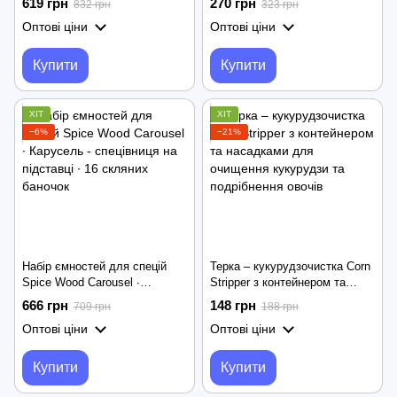
619 грн
270 грн
832 грн
323 грн
контейнери для зберігання ∙
Оптові ціни
Оптові ціни
Обертання 360° ∙ 6 секцій
Купити
Купити
ХІТ
ХІТ
−6%
−21%
Набір ємностей для спецій
Терка – кукурудзочистка Corn
Spice Wood Carousel ∙
Stripper з контейнером та
Карусель - спецівниця на
насадками для очищення
666 грн
148 грн
709 грн
188 грн
підставці ∙ 16 скляних баночок
кукурудзи та подрібнення
Оптові ціни
Оптові ціни
овочів
Купити
Купити