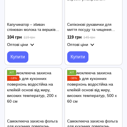
Капучинатор – збивач
Силіконові рукавички для
спінювач молока та вершків ∙
миття посуду та чищення
Міксер для кавових напоїв
Magic Silicone Gloves ∙ Чудо -
104 грн
119 грн
119 грн
145 грн
FUKE Mini Creamer
Рукавички для збирання з
Оптові ціни
Оптові ціни
ворсом універсальні
Купити
Купити
ХІТ
ХІТ
−18%
−36%
Самоклеюча захисна фольга
Самоклеюча захисна фольга
для кухонних поверхонь
для кухонних поверхонь