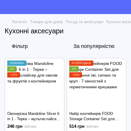
Каталог
Товари для дому
Посуд та аксесуари
Кухонні акс
Кухонні аксесуари
Фільтр
За популярністю
НОВИНКА
РОЗПРОДАЖ
ХІТ
ХІТ
−25%
−20%
Овочерізка Mandoline Slicer 6
Набір контейнерів FOOD
in 1 · Терка – мультислайсер
Storage Container Set для
для овочів та фруктів з
зберігання їжі, сипких та круп
246 грн
514 грн
329 грн
639 грн
контейнером
∙ 7 ємностей з герметичними