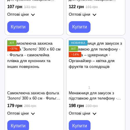
водостійка на клейкій основі
водостійка на клейкій основі
107 грн
122 грн
131 грн
191 грн
від жиру, високих температур,
від жиру, високих температур,
Оптові ціни
Оптові ціни
200 х 60 см
500 х 60 см
Купити
Купити
ХІТ
НОВИНКА
−37%
ХІТ
−14%
1
Самоклеюча захисна фольга
Менажниця для закусок з
'Золото' 300 х 60 см ∙ Фольга -
підставкою для телефону ·
самоклейка плівка для
Тарілка – цукерниця ·
179 грн
198 грн
286 грн
230 грн
кухонних та інших поверхонь
Органайзер – квітка для
Оптові ціни
Оптові ціни
фруктів та солодощів
Купити
Купити