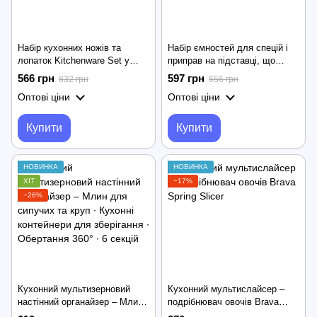
Набір кухонних ножів та
Набір ємностей для спецій і
лопаток Kitchenware Set у
приправ на підставці, що
підставці ∙ Силіконові
крутиться Spice Carousel, 16
566 грн
597 грн
832 грн
656 грн
аксесуари для кухні, 20
баночок
Оптові ціни
Оптові ціни
предметів
Купити
Купити
НОВИНКА
НОВИНКА
ХІТ
−17%
−26%
Кухонний мультизерновий
Кухонний мультислайсер –
настінний органайзер – Млин
подрібнювач овочів Brava
для сипучих та круп ∙ Кухонні
Spring Slicer