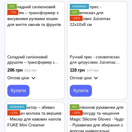
ХІТ
НОВИНКА
−7%
ХІТ
−33%
Складний силіконовий
Ручний прес - соковитискач
друшляк – трансформер з
для цитрусових Juicemax
висувними ручками кошик для
22х10х8 см
206 грн
118 грн
221 грн
177 грн
миття овочів та фруктів
Оптові ціни
Оптові ціни
Купити
Купити
НОВИНКА
ХІТ
−13%
−18%