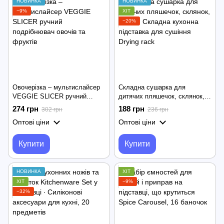
НОВИНКА
НОВИНКА
−9%
ХІТ
−20%
Овочерізка – мультислайсер
Складна сушарка для
VEGGIE SLICER ручний
дитячих пляшечок, склянок,
подрібнювач овочів та
сосок ∙ Складна кухонна
274 грн
188 грн
302 грн
236 грн
фруктів
підставка для сушіння Drying
Оптові ціни
Оптові ціни
rack
Купити
Купити
НОВИНКА
ХІТ
ХІТ
−9%
−32%