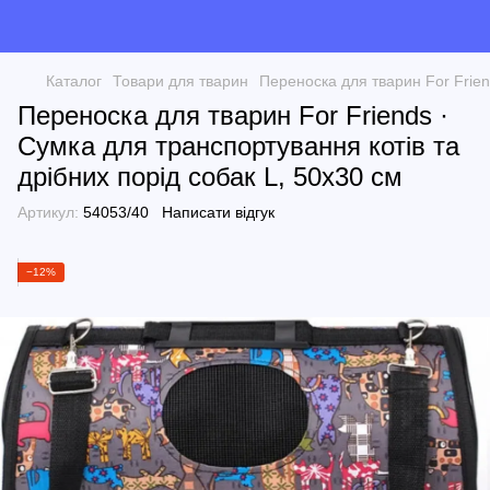
Каталог
Товари для тварин
Переноска для тварин For Frien
Переноска для тварин For Friends ·
Сумка для транспортування котів та
дрібних порід собак L, 50х30 см
Артикул:
54053/40
Написати відгук
−12%