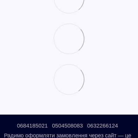
0684185021
0504508083
0632266124
Радимо оформляти замовлення через сайт — це