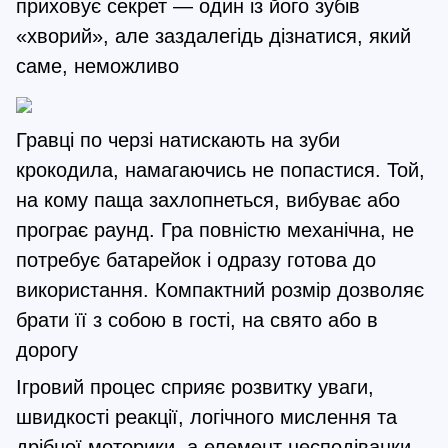
приховує секрет — один із його зубів
«хворий», але заздалегідь дізнатися, який
саме, неможливо
Гравці по черзі натискають на зуби
крокодила, намагаючись не попастися. Той,
на кому паща захлопнеться, вибуває або
програє раунд. Гра повністю механічна, не
потребує батарейок і одразу готова до
використання. Компактний розмір дозволяє
брати її з собою в гості, на свято або в
дорогу
Ігровий процес сприяє розвитку уваги,
швидкості реакції, логічного мислення та
дрібної моторики, а елемент несподіванки