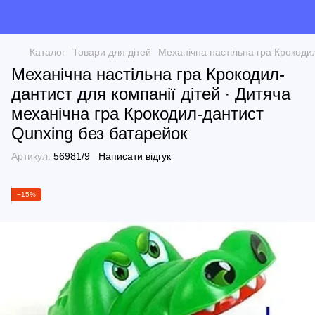
Каталог
Товари для дітей
Механічна настільна гра Крокодил
Механічна настільна гра Крокодил-
дантист для компанії дітей ∙ Дитяча
механічна гра Крокодил-дантист
Qunxing без батарейок
Артикул:
56981/9
Написати відгук
−15%