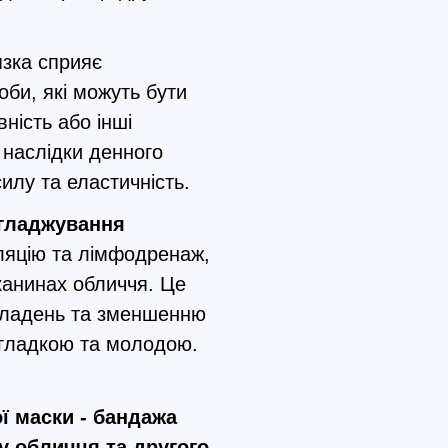
язка сприяє
оби, які можуть бути
ність або інші
 наслідки денного
илу та еластичність.
згладжування
ляцію та лімфодренаж,
канинах обличчя. Це
кладень та зменшенню
 гладкою та молодою.
ї маски - бандажа
у обличчя та другого