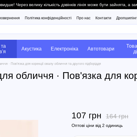
ше! Через велику кількість дзвінків лінія може бути зайнята, а 
 повернення
Політика конфіденційності
Про нас
Контакти
Дропшипінг
 та
Това
Акустика
Електроніка
Автотовари
в'я
д
ччя · Пов'язка для корекції овалу обличчя та другого підборіддя
ля обличчя · Пов'язка для ко
107 грн
164 грн
Оптові ціни від 2 одиниць