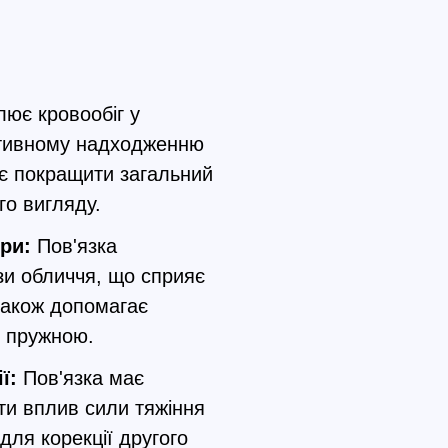
лює кровообіг у
ктивному надходженню
є покращити загальний
го вигляду.
іри:
Пов'язка
зи обличчя, що сприяє
також допомагає
ш пружною.
ї:
Пов'язка має
ти вплив сили тяжіння
для корекції другого