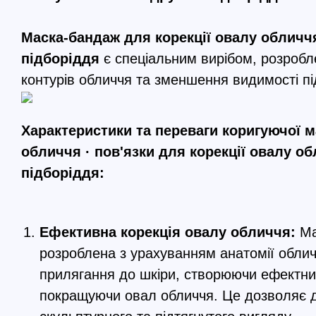
Маска-бандаж для корекції овалу обличчя
підборіддя
є спеціальним вирібом, розроб
контурів обличчя та зменшення видимості пі
Характеристики та переваги коригуючої м
обличчя · пов'язки для корекції овалу об
підборіддя:
Ефективна корекція овалу обличчя:
Ма
розроблена з урахуванням анатомії облич
прилягання до шкіри, створюючи ефектни
покращуючи овал обличчя. Це дозволяє д