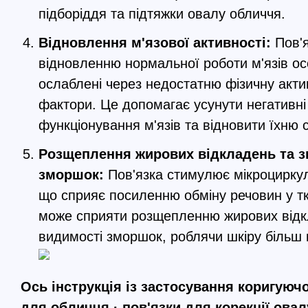
підборіддя та підтяжки овалу обличчя.
Відновлення м'язової активності:
Пов'
відновленню нормальної роботи м'язів ос
ослаблені через недостатню фізичну актив
фактори. Це допомагає усунути негативні
функціонування м'язів та відновити їхню с
Розщеплення жирових відкладень та 
зморшок:
Пов'язка стимулює мікроцирку
що сприяє посиленню обміну речовин у т
може сприяти розщепленню жирових від
видимості зморшок, роблячи шкіру більш
Ось інструкція із застосування коригуючо
для обличчя · пов'язки для корекції овал