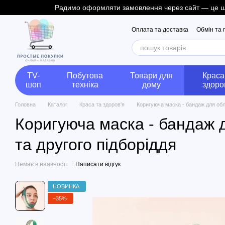
Радимо оформляти замовлення через сайт — це швид
Перейти до основного контенту
Оплата та доставка
Обмін та
TV-
Побутова
Товари для
Краса
шоп
техніка
дому
здоро
Головна
Каталог
Краса та здоров'я
Коригуюча маска - бандаж для обли
Коригуюча маска - бандаж д
та другого підборіддя
Немає в наявності
Написати відгук
НОВИНКА
−35%