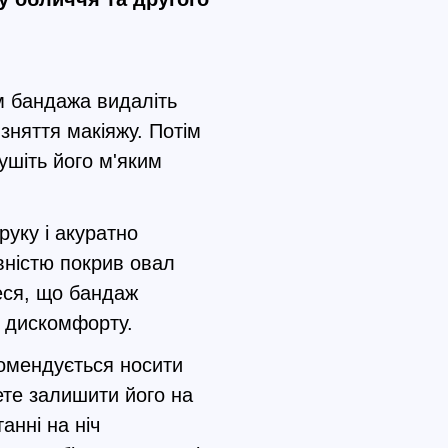
 бандажа видаліть
зняття макіяжу. Потім
ушіть його м'яким
уку і акуратно
овністю покрив овал
еся, що бандаж
є дискомфорту.
омендується носити
ете залишити його на
анні на ніч