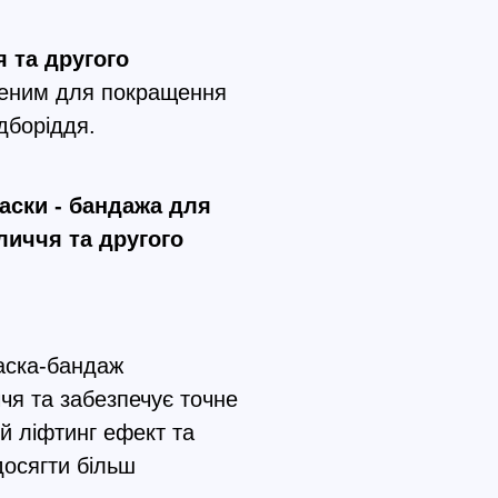
 та другого
леним для покращення
дборіддя.
аски - бандажа для
личчя та другого
ска-бандаж
чя та забезпечує точне
й ліфтинг ефект та
осягти більш