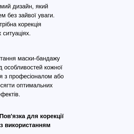
мий дизайн, який
ем без зайвої уваги.
трібна корекція
 ситуаціях.
стання маски-бандажу
д особливостей кожної
я з професіоналом або
осягти оптимальних
фектів.
Пов'язка для корекції
 з використанням