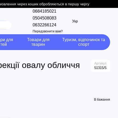
замовлення через кошик обробляються в першу чергу
0684185021
0504508083
Укр
0632266124
Передзвонити вам?
ри для
Товари для
Туризм, відпочинок та
ітей
тварин
спорт
рекції овалу обличчя
Артикул
51315/5
В бажання