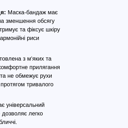
я:
Маска-бандаж має
 на зменшення обсягу
тримує та фіксує шкіру
гармонійні риси
овлена з м'яких та
 комфортне прилягання
 та не обмежує рухи
 протягом тривалого
є універсальний
е дозволяє легко
бличчі.