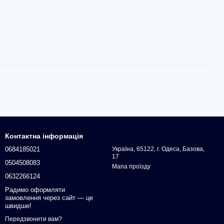
Контактна інформація
0684185021
Україна, 65122, г. Одеса, Базова,
17
0504508083
Мапа проїзду
0632266124
Радимо оформляти
замовлення через сайт — це
швидше!
Передзвонити вам?