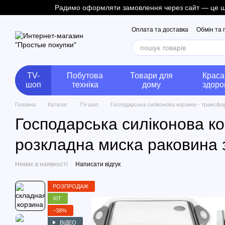
Радимо оформляти замовлення через сайт — це швид
Перейти до основного контенту
Оплата та доставка
Обмін та
TV-
Побутова
Товари для
Краса
шоп
техніка
дому
здоро
Головна
Каталог
TV-шоп
Господарська силіконова корзина - трансфор
Господарська силіконова ко
розкладна миска раковина 
Немає в наявності
Написати відгук
РОЗПРОДАЖ
ХІТ
−38%
ВІДЕО