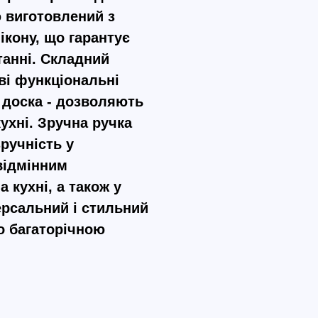
 виготовлений з
ікону, що гарантує
танні. Складний
ві функціональні
а доска - дозволяють
кухні. Зручна ручка
ручність у
відмінним
а кухні, а також у
ерсальний і стильний
о багаторічною