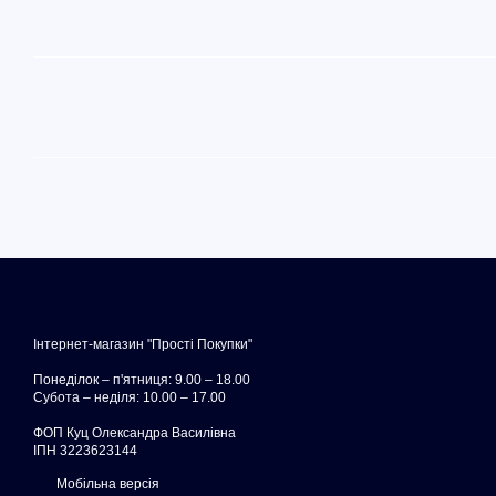
Інтернет-магазин "Прості Покупки"
Понеділок – п'ятниця: 9.00 – 18.00
Субота – неділя: 10.00 – 17.00
ФОП Куц Олександра Василівна
ІПН 3223623144
Мобільна версія