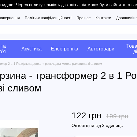
ше! Через велику кількість дзвінків лінія може бути зайнята, а 
 повернення
Політика конфіденційності
Про нас
Контакти
Дропшипінг
 та
Това
Акустика
Електроніка
Автотовари
в'я
д
мер 2 в 1 Роздільна доска + розкладна миска раковина зі сливом
рзина - трансформер 2 в 1 Ро
зі сливом
122 грн
199 грн
Оптові ціни від 2 одиниць