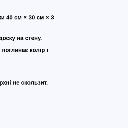
 40 см × 30 см × 3
оску на стену.
поглинає колір і
хні не скользит.