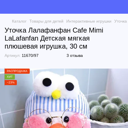
Каталог
Товары для детей
Интерактивные игрушки
Уточка
Уточка Лалафанфан Cafe Mimi
LaLafanfan Детская мягкая
плюшевая игрушка, 30 см
Артикул:
11670/97
3 отзыва
РАСПРОДАЖА
ХИТ
−23%