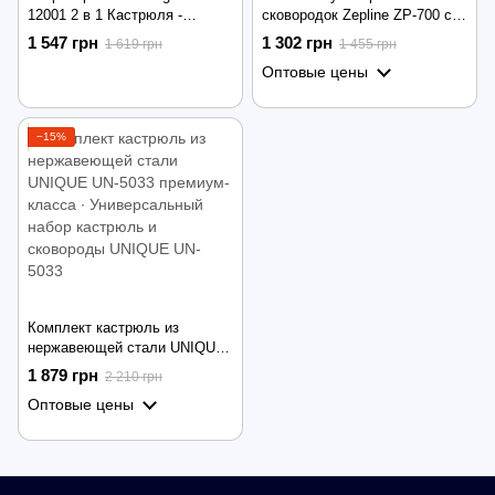
12001 2 в 1 Кастрюля -
сковородок Zepline ZP-700 с
скороварка, 6 л
гранитным покрытием и
1 547 грн
1 302 грн
1 619 грн
1 455 грн
крышками (3 шт)
Оптовые цены
−15%
Комплект кастрюль из
нержавеющей стали UNIQUE
UN-5033 премиум-класса ∙
1 879 грн
2 210 грн
Универсальный набор
Оптовые цены
кастрюль и сковороды
UNIQUE UN-5033