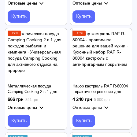
Оптовые цены
Оптовые цены
UNIQUE UN-5272, 1,7 литра
кастрюля 5 в 1 с функцией
пароварки
Купить
Купить
−22%
−15%
Металлическая посуда
Набор кастрюль RAF R-80004
Camping Cooking 2 в 1 для
- практичное решение для
походов рыбалки и кемпинга ∙
вашей кухни ∙ Кухонный набор
666 грн
4 240 грн
851 грн
5 000 грн
Универсальная посуда
RAF R-80004 кастрюль с
Оптовые цены
Оптовые цены
Camping Cooking для
антипригарным покрытием
активного отдыха на природе
Купить
Купить