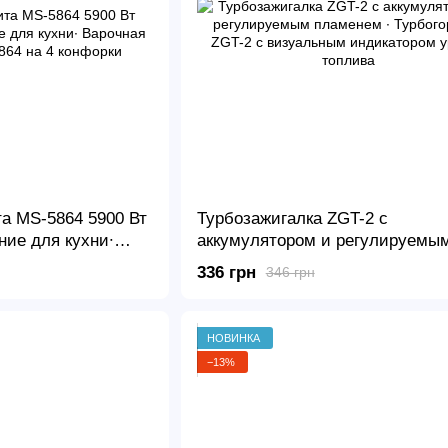
а MS-5864 5900 Вт
Турбозажигалка ZGT-2 с
ние для кухни∙
аккумулятором и регулируемы
сть MS-5864 на 4
пламенем ∙ Турбогорелка ZGT-2
336 грн
346 грн
визуальным индикатором уров
топлива
НОВИНКА
−13%