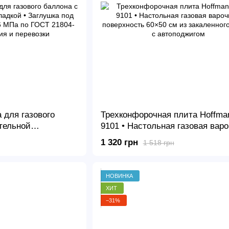
 для газового
Трехконфорочная плита Hoffma
тельной
9101 • Настольная газовая вар
ушка под газовый
поверхность 60×50 см из закал
1 320 грн
1 518 грн
 по ГОСТ 21804-94
стекла с автоподжигом
ревозки
НОВИНКА
ХИТ
−31%