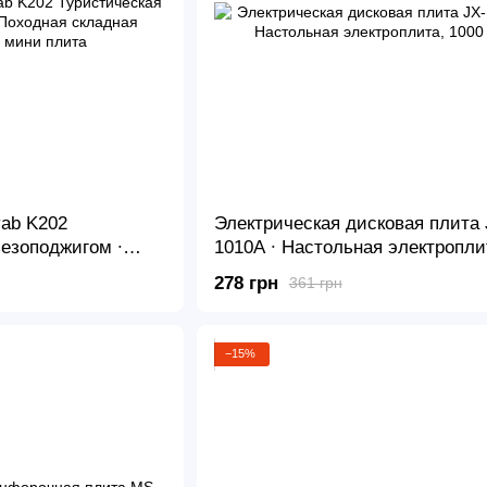
vab K202
Электрическая дисковая плита 
ьезоподжигом ∙
1010A ∙ Настольная электропли
 переносная мини
1000 Вт
278 грн
361 грн
−15%