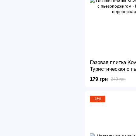
Газовая плитка Ko
Туристическая с п
Походная складная
179 грн
240 грн
плита
−15%