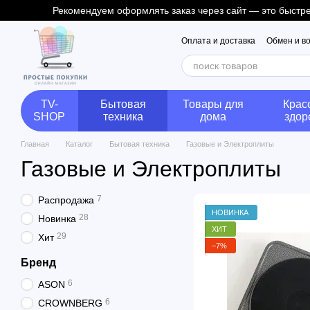
Рекомендуем оформлять заказ через сайт — это быстрее
Перейти к основному контенту
Оплата и доставка
Обмен и в
TV-
Бытовая
Товары для
Крас
SHOP
техника
дома
здор
Главная
Каталог
Бытовая техника
Газовые и Электроплиты
Газовые и Электроплиты
7
Распродажа
НОВИНКА
28
Новинка
ХИТ
29
Хит
−7%
Бренд
6
ASON
6
CROWNBERG