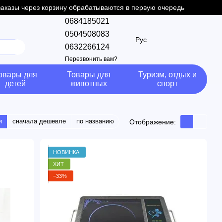
 заказы через корзину обрабатываются в первую очередь
0684185021
0504508083
Рус
0632266124
Перезвонить вам?
овары для
Товары для
Туризм, отдых и
детей
животных
спорт
и
сначала дешевле
по названию
Отображение:
НОВИНКА
ХИТ
−33%