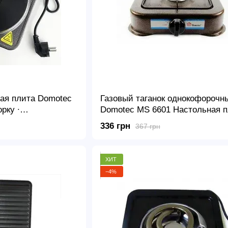
ая плита Domotec
Газовый таганок однокофорочн
рку ∙
Domotec MS 6601 Настольная п
конфорочная,
Серая
336 грн
367 грн
ХИТ
−4%