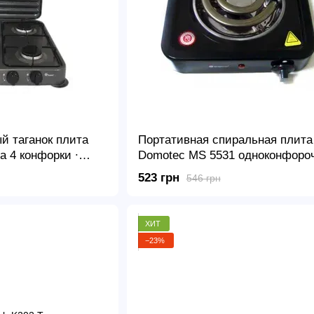
й таганок плита
Портативная спиральная плита
а 4 конфорки ∙
Domotec MS 5531 одноконфоро
электрическая плитка
523 грн
546 грн
ХИТ
−23%