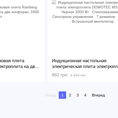
ковая плита
Индукционная настольная
ектроплита на две
электрическая плита электропл
DOMOTEC MS-5832 Черная 2000
802 грн
1 162 грн
Стеклокерамика ∙ Сенсорное
управление ∙ 7 режимов ∙ Тайме
Встроенный вентилятор
Назад
1
2
3
4
Вперед