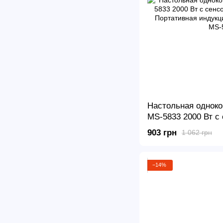
Настольная однок
MS-5833 2000 Вт с
управлением ∙ Пор
903 грн
1 062 грн
индукционная элек
−14%