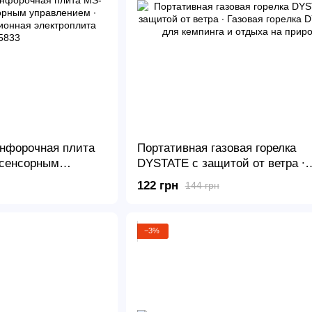
онфорочная плита
Портативная газовая горелка
 сенсорным
DYSTATE с защитой от ветра ∙
тативная
Газовая горелка DYSTATE для
122 грн
144 грн
троплита MS-5833
кемпинга и отдыха на природе
−3%