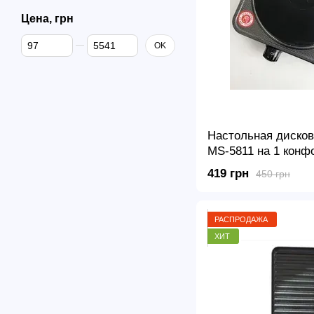
Цена, грн
От Цена, грн
До Цена, грн
OK
Настольная дисков
MS-5811 на 1 конфо
Электроплита одно
419 грн
450 грн
1500Вт
РАСПРОДАЖА
ХИТ