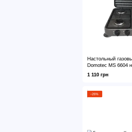
Настольный газовы
Domotec MS 6604 н
Серая
1 110 грн
−26%