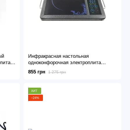
ый
Инфракрасная настольная
лита
одноконфорочная электроплита
DOMOTEC MS-5842, 2000 Вт
855 грн
1 275 грн
ХИТ
−24%