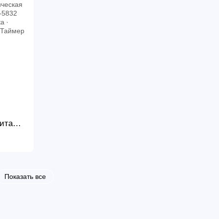
ита
 Вт ∙
р ∙
Показать все