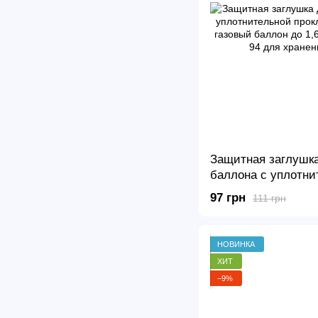
Защитная заглушка
баллона с уплотни
прокладкой • Загл
97 грн
111 грн
баллон до 1,6 МПа
для хранения и пе
НОВИНКА
ХИТ
−9%