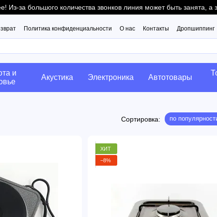
! Из-за большого количества звонков линия может быть занята, а
озврат
Политика конфиденциальности
О нас
Контакты
Дропшиппинг
ота и
Т
Акустика
Электроника
Автотовары
овье
по популярност
Сортировка:
ХИТ
−8%