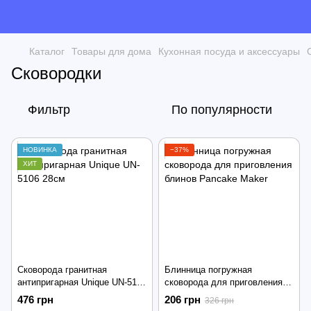
Каталог
Товары для дома
Кухонная посуда и аксессуары
Сковородки
Фильтр
По популярности
НОВИНКА
−37%
ХИТ
Сковорода гранитная
Блинница погружная
антипригарная Unique UN-5106
сковорода для приговления
28см
блинов Pancake Maker
476 грн
206 грн
326 грн