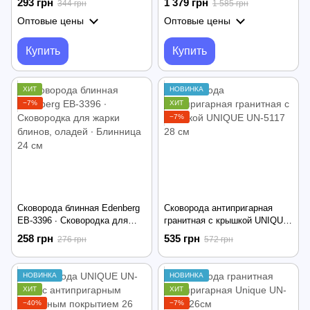
293 грн
1 379 грн
344 грн
1 585 грн
Глубокая сковорода UNIQUE
сковорода RAF R.5405 48 см
Оптовые цены
Оптовые цены
UN-5152 20 см для кухни
для пиццы, жарки и тушения
Купить
Купить
ХИТ
НОВИНКА
−7%
ХИТ
−7%
Сковорода блинная Edenberg
Сковорода антипригарная
EB-3396 ∙ Сковородка для
гранитная с крышкой UNIQUE
жарки блинов, оладей ∙
UN-5117 28 см
258 грн
535 грн
276 грн
572 грн
Блинница 24 см
НОВИНКА
НОВИНКА
ХИТ
ХИТ
−40%
−7%