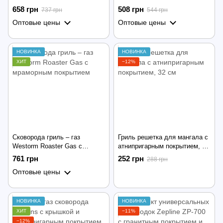
Minutes Chef · Инновационная
Sinbo SP 5208 / Сковородка
658 грн
508 грн
737 грн
544 грн
электросковорода для
блинная погружная
Оптовые цены
Оптовые цены
быстрого приготовления
вторых блюд
НОВИНКА
НОВИНКА
ХИТ
−12%
Сковорода гриль – газ
Гриль решетка для мангала с
Westorm Roaster Gas с
атнипригарным покрытием, 32
мраморным покрытием
см
761 грн
252 грн
288 грн
Оптовые цены
НОВИНКА
НОВИНКА
ХИТ
−11%
−12%