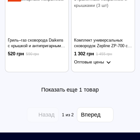
Гриль–газ сковорода Daikens
Комплект универсальных
с крышкой и антипригарным
сковородок Zepline ZP-700 с
покрытием
гранитным покрытием и
520 грн
1 302 грн
590 грн
1 455 грн
крышками (3 шт)
Оптовые цены
Показать еще 1 товар
Назад
Вперед
1
из 2