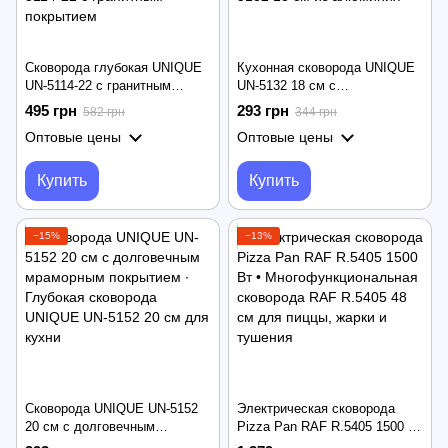
Сковорода глубокая UNIQUE
Кухонная сковорода UNIQUE
UN-5114-22 с гранитным
UN-5132 18 см с
покрытием для всех плит ∙
антипригарным гранитным
495 грн
293 грн
582 грн
344 грн
Глубокая сковорода UNIQUE
покрытием ∙ Универсальная
Оптовые цены
Оптовые цены
UN-5114-22 с гранитным
сковорода UNIQUE UN-5132
покрытием
18 см из алюминия
Купить
Купить
−15%
−13%
Сковорода UNIQUE UN-5152
Электрическая сковорода
20 см с долговечным
Pizza Pan RAF R.5405 1500 Вт
мраморным покрытием ∙
• Многофункциональная