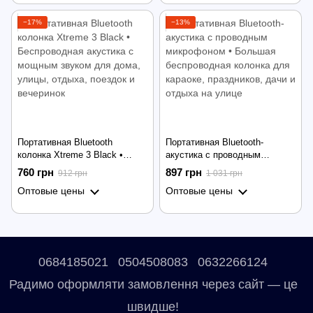
−17%
−13%
Портативная Bluetooth
Портативная Bluetooth-
колонка Xtreme 3 Black •
акустика с проводным
Беспроводная акустика с
микрофоном • Большая
760 грн
897 грн
912 грн
1 031 грн
мощным звуком для дома,
беспроводная колонка для
Оптовые цены
Оптовые цены
улицы, отдыха, поездок и
караоке, праздников, дачи и
вечеринок
отдыха на улице
0684185021
0504508083
0632266124
Радимо оформляти замовлення через сайт — це
швидше!