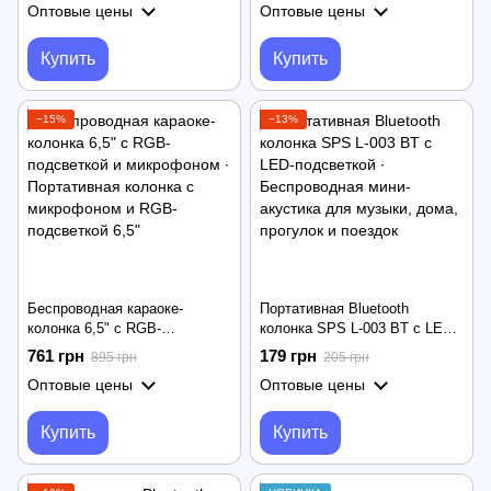
Оптовые цены
Оптовые цены
настольная RGB лампа
для путешествий
Купить
Купить
−15%
−13%
Беспроводная караоке-
Портативная Bluetooth
колонка 6,5" с RGB-
колонка SPS L-003 BT с LED-
подсветкой и микрофоном ∙
подсветкой ∙ Беспроводная
761 грн
179 грн
895 грн
205 грн
Портативная колонка с
мини-акустика для музыки,
Оптовые цены
Оптовые цены
микрофоном и RGB-
дома, прогулок и поездок
подсветкой 6,5"
Купить
Купить