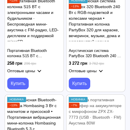
−13%
НОВИНКА
−13%
Портативная Bluetooth
Акустическая система
колонка S15 BT с
PartyBox 320 Bluetooth 240 Вт
электронными часами и
с RGB-подсветкой и колесами
258 грн
3 272 грн
296 грн
3 762 грн
будильником ∙ Беспроводная
черная • Портативная колонка
Оптовые цены
Оптовые цены
мини-акустика с FM-радио,
PartyBox 320 для караоке,
LED-дисплеем и поддержкой
вечеринок, музыки, дома и
microSD
мероприятий черная
Купить
Купить
НОВИНКА
НОВИНКА
−13%
−7%