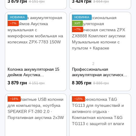
3 879 грн
3 424 грн
4 151 грн
3 664 грн
ZPX ZX-7774 90 Вт
аккумуляторе с
радиомикрофоном 90 Вт
НОВИНКА
НОВИНКА
−7%
ХИТ
−7%
2
Колонка аккумуляторная 15
Профессиональная
дюймов Акустика
аккумуляторная акустическая
музыкальная с микрофоном
система ZPX ZX8888
3 879 грн
8 305 грн
4 151 грн
8 886 грн
мобильная на колесиках ZPX-
Комплект акустики
7783 150W
Музыкальные колонки с
пультом + Караоке
−16%
−15%