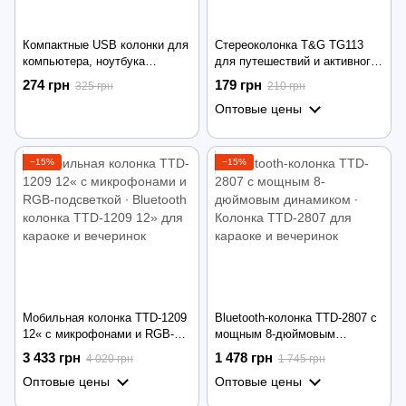
Компактные USB колонки для
Стереоколонка T&G TG113
компьютера, ноутбука
для путешествий и активного
SPEAKER FT-280 2.0 ∙
отдыха ∙ Компактная колонка
274 грн
179 грн
325 грн
210 грн
Портативная акустика 2х3W
T&G TG113 с защитой от
Оптовые цены
влаги
−15%
−15%
Мобильная колонка TTD-1209
Bluetooth-колонка TTD-2807 с
12« с микрофонами и RGB-
мощным 8-дюймовым
подсветкой ∙ Bluetooth
динамиком ∙ Колонка TTD-
3 433 грн
1 478 грн
4 020 грн
1 745 грн
колонка TTD-1209 12» для
2807 для караоке и вечеринок
Оптовые цены
Оптовые цены
караоке и вечеринок