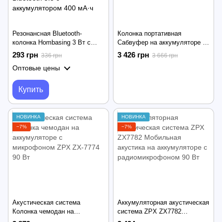
Резонансная Bluetooth-
Колонка портативная
колонка Hombasing 3 Вт с
Сабвуфер на аккумуляторе с
магнитом и присоской •
микрофоном ZPX ZX-7773
293 грн
3 426 грн
336 грн
3 666 грн
Портативная вибрационная
(USB · Bluetooth · FM)
Оптовые цены
мини-колонка Hombasing
Акустика 80W
Bluetooth 5.3 с аккумулятором
400 мА·ч
Купить
НОВИНКА
НОВИНКА
−7%
−7%
Акустическая система
Аккумуляторная акустическая
Колонка чемодан на
система ZPX ZX7782
аккумуляторе с микрофоном
Мобильная акустика на