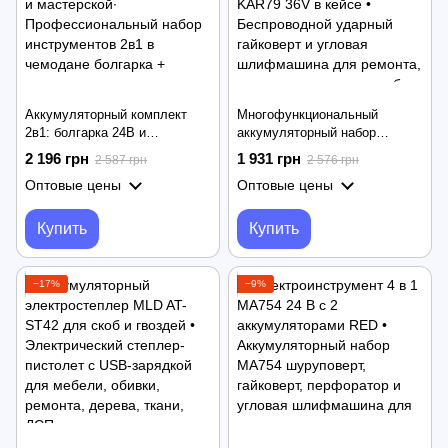
Аккумуляторный комплект
Многофункциональный
2в1: болгарка 24В и
аккумуляторный набор
шуруповерт 12В для дома и
электроинструментов KAR79
2 196 грн
1 931 грн
2 587 грн
2 576 грн
мастерской∙
36V в кейсе • Беспроводной
Оптовые цены
Оптовые цены
Профессиональный набор
ударный гайковерт и угловая
инструментов 2в1 в чемодане
шлифмашина для ремонта,
болгарка + шуруповерт
монтажа и гаражных работ
Купить
Купить
−17%
−9%