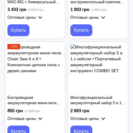
MAG-861 • Универсальный
инструментальный комплект
аккумуляторный набор в
12V • Болгарка и шуруповерт
3 433 грн
1 003 грн
3 590 грн
1 550 грн
кейсе
для ремонта и стройки
Оптовые цены
Оптовые цены
Купить
Купить
−26%
Беспроводная
Многофункциональный
аккумуляторная мини-пила
аккумуляторный набор 5 в 1 с
Chain Saw 6 и 8 • Компактная
кейсом • Портативный
855 грн
2 693 грн
1 150 грн
цепная пила с двумя шинами
аккумуляторный инструмент
Оптовые цены
Оптовые цены
COMBO SET
Купить
Купить