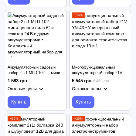
−14%
Аккумуляторный садовый
Многофункциональный
набор 2 в 1 MLD-102 — мини-
аккумуляторный набор 21V
цепная пила 6" и секатор 24 В
YN-43 • Универсальный
1 583 грн
5 545 грн
6 468 грн
с двумя аккумуляторами •
аккумуляторный комплект
Оптовые цены
Оптовые цены
Компактный аккумуляторный
для ремонта строительства и
набор для обрезки деревьев
сада 13 в 1
— пила 6" + секатор
Купить
Купить
−15%
−25%