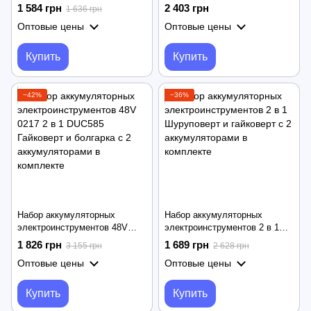
лобзик · Комплект
Портативные нож - резак
1 584 грн
2 403 грн
1 636 грн
электроинструмента в кейсе
инструмент для резки
Оптовые цены
Оптовые цены
листового металла
Купить
Купить
−42%
−36%
Набор аккумуляторных
Набор аккумуляторных
электроинструментов 48V
электроинструментов 2 в 1
0217 2 в 1 DUC585 Гайковерт
Шуруповерт и гайковерт с 2
1 826 грн
1 689 грн
3 155 грн
2 628 грн
и болгарка с 2
аккумуляторами в комплекте
Оптовые цены
Оптовые цены
аккумуляторами в комплекте
Купить
Купить