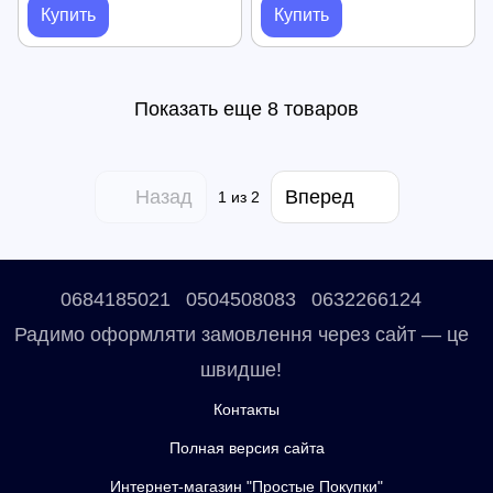
гаража и мастерской
и мастерской
Купить
Купить
Показать еще 8 товаров
Назад
Вперед
1
из 2
0684185021
0504508083
0632266124
Радимо оформляти замовлення через сайт — це
швидше!
Контакты
Полная версия сайта
Интернет-магазин "Простые Покупки"