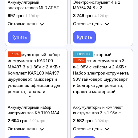
Аккумуляторный
Электроинструмент 4 в 1
электростеплер MLD AT-ST42
MA754 24 В с 2
для скоб и гвоздей •
аккумуляторами RED •
997 грн
3 746 грн
1 196 грн
4 126 грн
Электрический степлер-
Аккумуляторный набор MA754
Оптовые цены
Оптовые цены
пистолет с USB-зарядкой для
шуруповерт, гайковерт,
мебели, обивки, ремонта,
перфоратор и угловая
дерева, ткани, ДСП и
шлифмашина для дома и
Купить
Купить
пластика
ремонта
−13%
НОВИНКА
−15%
Аккумуляторный набор
Аккумуляторный комплект
инструментов KAR100 MA497
инструментов 3-в-1 98V с
3 в 1 36V с 2 АКБ • Комплект
кейсом и 2 АКБ • Набор
2 604 грн
2 582 грн
2 994 грн
3 026 грн
KAR100 MA497 шуруповерт,
электроинструмента 98V
Оптовые цены
Оптовые цены
гайковерт и угловая
гайковерт, шуруповерт и
шлифмашина для ремонта,
болгарка для ремонта, гаража