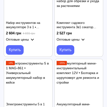
Набор инструментов на
Комплект садового
аккумуляторе 3 в 1 •
инструмента 3в1 секатор
Шуруповёрт, гайковёрт и
мини-пила телескопическая
2 604 грн
2 527 грн
4 655 грн
болгарка в одном кейсе
штанга • Универсальный
Оптовые цены
Оптовые цены
набор для обрезки и ухода за
растениями
Купить
Купить
−4%
−35%
Электроинструменты 5 в 1
Аккумуляторный мини-