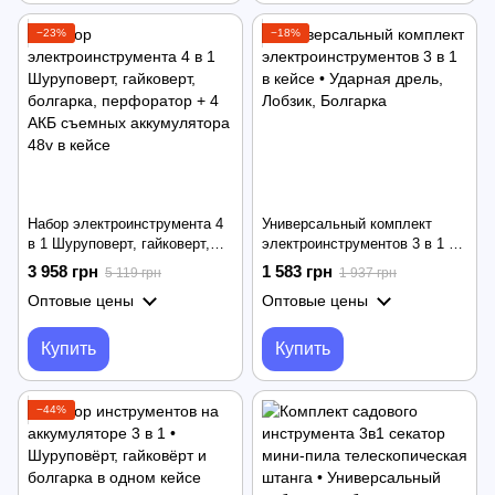
−23%
−18%
Набор электроинструмента 4
Универсальный комплект
в 1 Шуруповерт, гайковерт,
электроинструментов 3 в 1 в
болгарка, перфоратор + 4
кейсе • Ударная дрель,
3 958 грн
1 583 грн
5 119 грн
1 937 грн
АКБ съемных аккумулятора
Лобзик, Болгарка
Оптовые цены
Оптовые цены
48v в кейсе
Купить
Купить
−44%