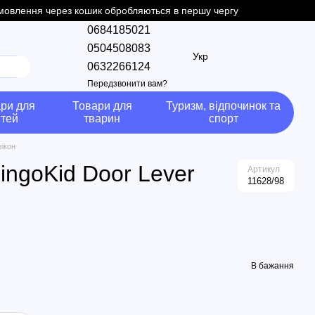
замовлення через кошик обробляються в першу чергу
0684185021
0504508083
Укр
0632266124
Передзвонити вам?
ри для
Товари для
Туризм, відпочинок та
ітей
тварин
спорт
вікон
ingoKid Door Lever
Артикул
11628/98
В бажання