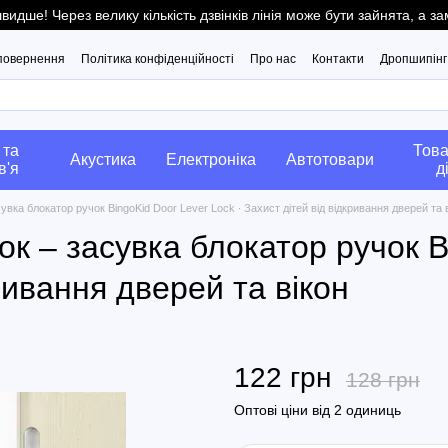
ше! Через велику кількість дзвінків лінія може бути зайнята, а 
 повернення
Політика конфіденційності
Про нас
Контакти
Дропшипінг
 та
Това
Акустика
Електроніка
Автотовари
в'я
д
вка блокатор ручок BingoKid Door Lever Lock ∙ Захист дітей від відкривання дверей та 
к – засувка блокатор ручок B
кривання дверей та вікон
122 грн
128 грн
Оптові ціни від 2 одиниць