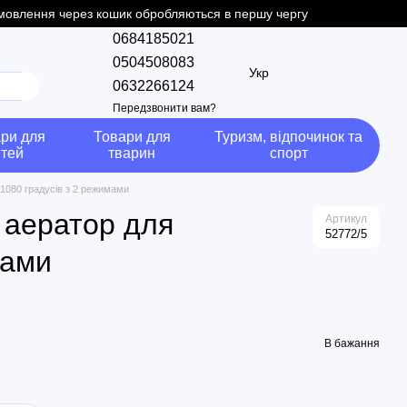
замовлення через кошик обробляються в першу чергу
0684185021
0504508083
Укр
0632266124
Передзвонити вам?
ри для
Товари для
Туризм, відпочинок та
ітей
тварин
спорт
 1080 градусів з 2 режимами
 аератор для
Артикул
52772/5
мами
В бажання