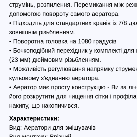
струмінь, розпилення. Перемикання між реж
допомогою повороту самого аератора.
• Підходить для стандартних кранів із 7/8 д
зовнішнім різьбленням.
• Поворотна головка на 1080 градусів
• Бочкоподібний перехідник у комплекті для 
(23 мм) дюймовим різьбленням.
• Можливість регулювання напрямку струме
кульовому з'єднанню аератора.
• Аератор має просту конструкцію - Ви за лі
його розкрутити для чищення сітки і профілак
накипу, що накопичився.
Характеристики:
Вид: Аератори для змішувачів
Вид монтажу: Врізний