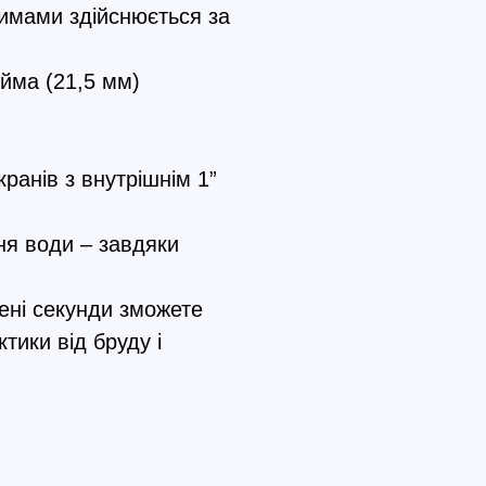
имами здійснюється за
юйма (21,5 мм)
кранів з внутрішнім 1”
ня води – завдяки
чені секунди зможете
тики від бруду і