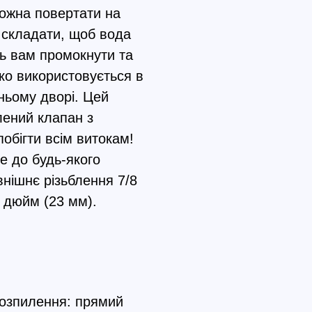
ожна повертати на
о складати, щоб вода
ть вам промокнути та
ко використовується в
дньому дворі. Цей
лений клапан з
обігти всім витокам!
е до будь-якого
внішнє різьблення 7/8
 дюйм (23 мм).
розпилення: прямий