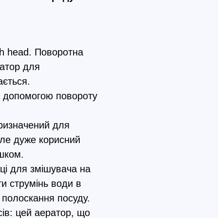
sh head. Поворотна
ратор для
ається.
а допомогою повороту
призначений для
але дуже корисний
шком.
ці для змішувача на
и струмінь води в
 полоскання посуду.
ів: цей аератор, що