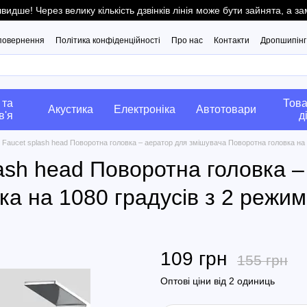
ше! Через велику кількість дзвінків лінія може бути зайнята, а 
 повернення
Політика конфіденційності
Про нас
Контакти
Дропшипінг
 та
Това
Акустика
Електроніка
Автотовари
в'я
д
 Faucet splash head Поворотна головка – аератор для змішувача Поворотна головка на
ash head Поворотна головка –
ка на 1080 градусів з 2 режи
109 грн
155 грн
Оптові ціни від 2 одиниць