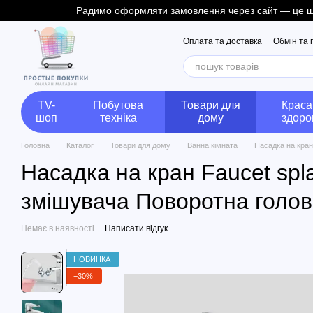
Радимо оформляти замовлення через сайт — це швид
Перейти до основного контенту
Оплата та доставка
Обмін та
TV-
Побутова
Товари для
Краса
шоп
техніка
дому
здоро
Головна
Каталог
Товари для дому
Ванна кімната
Насадка на кран
Насадка на кран Faucet spl
змішувача Поворотна голов
Немає в наявності
Написати відгук
НОВИНКА
−30%