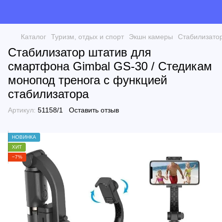
Каталог
Туризм, отдых и спорт
Экшн камеры
Стабилизатор
Стабилизатор штатив для
смартфона Gimbal GS-30 / Стедикам
монопод тренога с функцией
стабилизатора
Артикул:
51158/1
Оставить отзыв
НОВИНКА
ХИТ
−7%