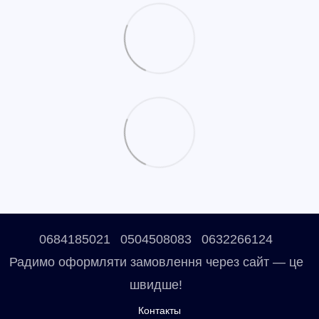
0684185021
0504508083
0632266124
Радимо оформляти замовлення через сайт — це
швидше!
Контакты