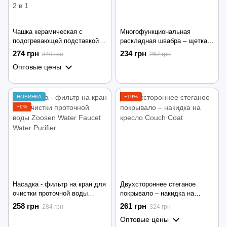
Чашка керамическая с
Многофункциональная
подогревающей подставкой
раскладная швабра – щетка
для поддержания
для мытья окон, полов и
274 грн
234 грн
349 грн
267 грн
температуры напитка ∙
автомобиля
Оптовые цены
Теплый коврик с подогревом
+ кружка Набор 2 в 1
НОВИНКА
−19%
−9%
Насадка - фильтр на кран для
Двухстороннее стеганое
очистки проточной воды
покрывало – накидка на
Zoosen Water Faucet Water
кресло Couch Coat
258 грн
261 грн
284 грн
324 грн
Purifier
Оптовые цены