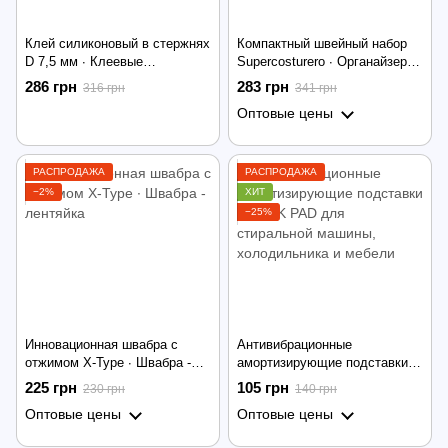
Клей силиконовый в стержнях
Компактный швейный набор
D 7,5 мм ∙ Клеевые
Supercosturero ∙ Органайзер –
прозрачные стержни для
бокс для шитья, 210
286 грн
283 грн
316 грн
341 грн
пистолета
предметов
Оптовые цены
РАСПРОДАЖА
РАСПРОДАЖА
−2%
ХИТ
−25%
Инновационная швабра с
Антивибрационные
отжимом X-Type ∙ Швабра -
амортизирующие подставки
лентяйка
SHOCK PAD для стиральной
225 грн
105 грн
230 грн
140 грн
машины, холодильника и
Оптовые цены
Оптовые цены
мебели