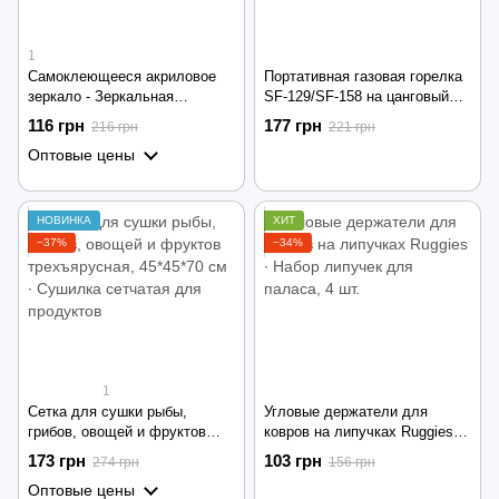
1
Самоклеющееся акриловое
Портативная газовая горелка
зеркало - Зеркальная
SF-129/SF-158 на цанговый
наклейка
баллон с пьезоподжигом
116 грн
177 грн
216 грн
221 грн
Оптовые цены
НОВИНКА
ХИТ
−37%
−34%
1
Сетка для сушки рыбы,
Угловые держатели для
грибов, овощей и фруктов
ковров на липучках Ruggies ∙
трехъярусная, 45*45*70 см ∙
Набор липучек для паласа, 4
173 грн
103 грн
274 грн
156 грн
Сушилка сетчатая для
шт.
Оптовые цены
продуктов