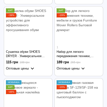
ХИТ
ХИТ
−39%
−29%
1
Сушилка обуви SHOES
Набор для легкого
DRYER ∙ Универсальное
передвижения техники,
устройство для
мебели и грузов Furniture
115 грн
189 грн
188 грн
265 грн
эффективного просушивания
Mover Rollers Бытовой
Оптовые цены
Оптовые цены
обуви
домкрат
НОВИНКА
НОВИНКА
ХИТ
−20%
−46%