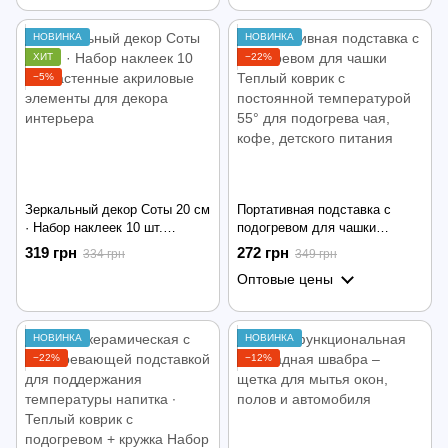
интерьера
интерьера
НОВИНКА
НОВИНКА
ХИТ
−22%
−5%
Зеркальный декор Соты 20 см
Портативная подставка с
· Набор наклеек 10 шт.
подогревом для чашки
настенные акриловые
Теплый коврик с постоянной
319 грн
272 грн
334 грн
349 грн
элементы для декора
температурой 55° для
Оптовые цены
интерьера
подогрева чая, кофе,
детского питания
НОВИНКА
НОВИНКА
−22%
−12%