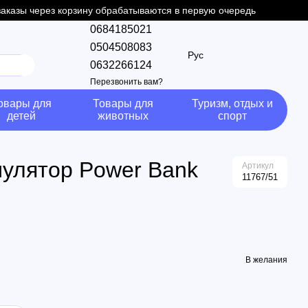
 заказы через корзину обрабатываются в первую очередь
0684185021
0504508083
Рус
0632266124
Перезвонить вам?
овары для
Товары для
Туризм, отдых и
детей
животных
спорт
мулятор Power Bank
Артикул
11767/51
В желания