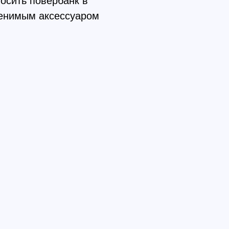
осить повербанк в
менимым аксессуаром