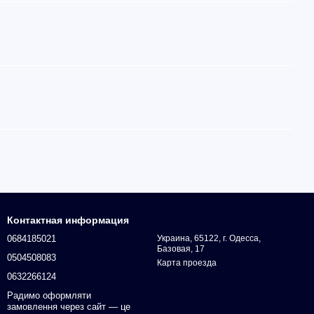
Контактная информация
0684185021
Украина, 65122, г. Одесса,
Базовая, 17
0504508083
Карта проезда
0632266124
Радимо оформляти
замовлення через сайт — це