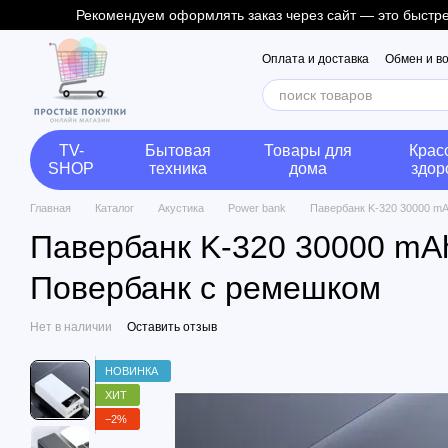
Рекомендуем оформлять заказ через сайт — это быстрее
Перейти к основному контенту
Оплата и доставка
Обмен и в
TV-
Бытовая
Товары для
Крас
SHOP
техника
дома
здор
Главная
Каталог
Акустика
Power bank
Павербанк K-320 30000 mA
Павербанк K-320 30000 mA
Повербанк с ремешком
Нет в наличии
Оставить отзыв
НОВИНКА
ХИТ
−2%