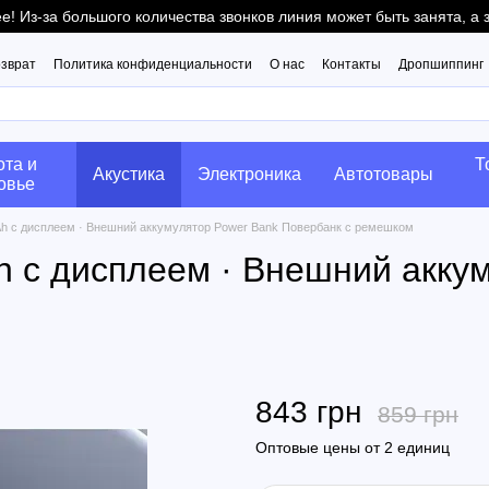
! Из-за большого количества звонков линия может быть занята, а
озврат
Политика конфиденциальности
О нас
Контакты
Дропшиппинг
ота и
Т
Акустика
Электроника
Автотовары
овье
h с дисплеем · Внешний аккумулятор Power Bank Повербанк с ремешком
h с дисплеем · Внешний акку
843 грн
859 грн
Оптовые цены от 2 единиц