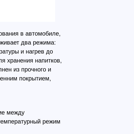
ования в автомобиле,
рживает два режима:
ратуры и нагрев до
ля хранения напитков,
лнен из прочного и
ренним покрытием,
ие между
температурный режим