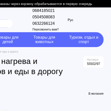
 заказы через корзину обрабатываются в первую очередь
0684185021
0504508083
Рус
0632266124
Перезвонить вам?
овары для
Товары для
Туризм, отдых и
детей
животных
спорт
и еды в дорогу
 нагрева и
Артикул
55502/97
в и еды в дорогу
В желания