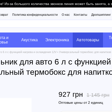
! Из-за большого количества звонков линия может быть занята, а
озврат
Политика конфиденциальности
О нас
Контакты
Дропшиппинг
ота и
Т
Акустика
Электроника
Автотовары
овье
о 6 л с функцией нагрева и охлаждения 12V • Универсальный термобокс для напитков 
ник для авто 6 л с функцией
льный термобокс для напитко
927 грн
1 145 грн
Оптовые цены от 2 единиц