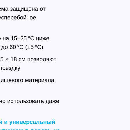
ема защищена от
бесперебойное
 на 15–25 °C ниже
о 60 °C (±5 °C)
5 × 18 см позволяют
 поездку
пищевого материала
но использовать даже
й и универсальный