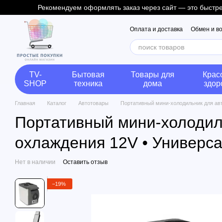
Рекомендуем оформлять заказ через сайт — это быстрее
Перейти к основному контенту
Оплата и доставка
Обмен и в
TV-
Бытовая
Товары для
Крас
SHOP
техника
дома
здор
Главная
Каталог
Автотовары
Портативный мини-холодильник для авт
Портативный мини-холодиль
охлаждения 12V • Универса
Нет в наличии
Оставить отзыв
−19%