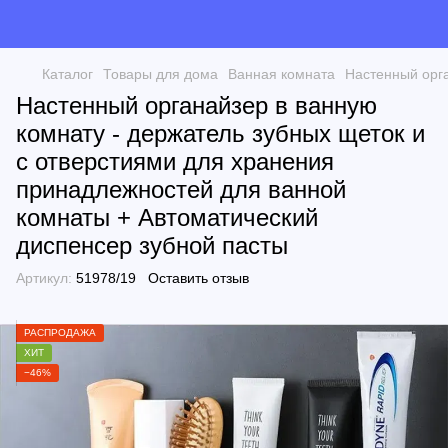
Каталог
Товары для дома
Ванная комната
Настенный орга
Настенный органайзер в ванную
комнату - держатель зубных щеток и
с отверстиями для хранения
принадлежностей для ванной
комнаты + Автоматический
диспенсер зубной пасты
Артикул:
51978/19
Оставить отзыв
РАСПРОДАЖА
ХИТ
−46%