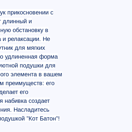
ук прикосновении с
т длинный и
ную обстановку в
 и релаксации. Не
утник для мягких
го удлиненная форма
 уютной подушки для
ного элемента в вашем
ом преимуществ: его
делает его
я набивка создает
ния. Насладитесь
одушкой "Кот Батон"!