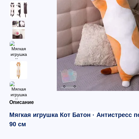
Описание
Мягкая игрушка Кот Батон ·
А
нтистресс
п
90 см