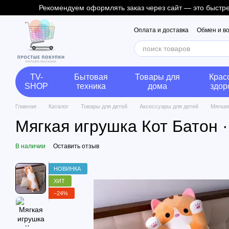
Рекомендуем оформлять заказ через сайт — это быстрее
Перейти к основному контенту
Оплата и доставка
Обмен и в
TV-
Бытовая
Товары для
Крас
SHOP
техника
дома
здор
Главная
Каталог
Товары для детей
Аксессуары для детей
Мягкая
Мягкая игрушка Кот Батон 
В наличии
Оставить отзыв
НОВИНКА
ХИТ
−24%