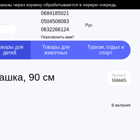
 заказы через корзину обрабатываются в первую очередь
0684185021
0504508083
Рус
0632266124
Перезвонить вам?
овары для
Товары для
Туризм, отдых и
детей
животных
спорт
ашка, 90 см
Артикул
55044/5
В желания