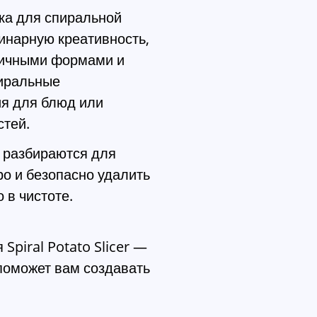
а для спиральной
инарную креативность,
личными формами и
пиральные
ия для блюд или
стей.
ко разбираются для
ро и безопасно удалить
 в чистоте.
piral Potato Slicer —
 поможет вам создавать