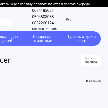
 заказы через корзину обрабатываются в первую очередь
0684185021
0504508083
Рус
0632266124
Перезвонить вам?
овары для
Товары для
Туризм, отдых и
детей
животных
спорт
cer
Артикул
50208/59
В желания