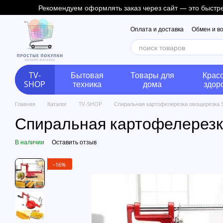
Перейти к основному контенту
Рекомендуем оформлять заказ через сайт — это быстрее
Оплата и доставка
Обмен и в
TV-
Бытовая
Товары для
Красо
SHOP
техника
дома
здор
Главная
Каталог
TV-SHOP
Спиральная картофелерезка овощерезка Spi
Спиральная картофелерезка 
В наличии
Оставить отзыв
−16%