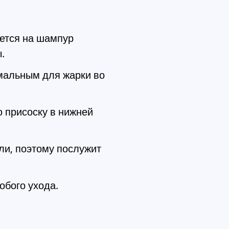
ется на шампур
.
имальным для жарки во
 присоску в нижней
и, поэтому послужит
обого ухода.