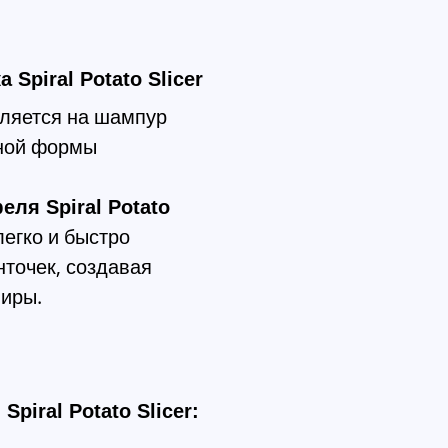
Spiral Potato Slicer
ляется на шампур
ной формы
ля Spiral Potato
легко и быстро
нточек, создавая
ниры.
piral Potato Slicer: