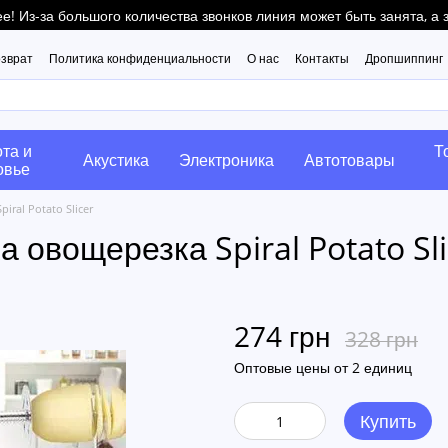
! Из-за большого количества звонков линия может быть занята, а
озврат
Политика конфиденциальности
О нас
Контакты
Дропшиппинг
та и
Т
Акустика
Электроника
Автотовары
овье
ral Potato Slicer
овощерезка Spiral Potato Sli
274 грн
328 грн
Оптовые цены от 2 единиц
Купить