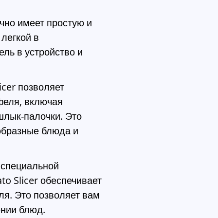
но имеет простую и
 легкой в
ль в устройство и
licer позволяет
феля, включая
шлык-палочки. Это
образные блюда и
 специальной
to Slicer обеспечивает
я. Это позволяет вам
ении блюд.