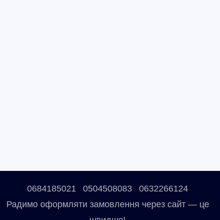
0684185021
0504508083
0632266124
Радимо оформляти замовлення через сайт — це
швидше!