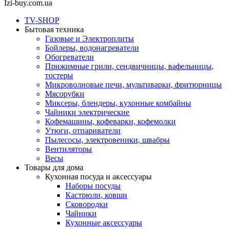
Izi-buy.com.ua
TV-SHOP
Бытовая техника
Газовые и Электроплиты
Бойлеры, водонагреватели
Обогреватели
Прижимные грили, сендвичницы, вафельницы,
тостеры
Микроволновые печи, мультиварки, фритюрницы
Мясорубки
Миксеры, блендеры, кухонные комбайны
Чайники электрические
Кофемашины, кофеварки, кофемолки
Утюги, отпариватели
Пылесосы, электровеники, швабры
Вентиляторы
Весы
Товары для дома
Кухонная посуда и аксессуары
Наборы посуды
Кастрюли, ковши
Сковородки
Чайники
Кухонные аксессуары