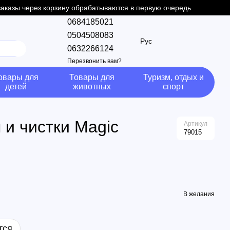
 заказы через корзину обрабатываются в первую очередь
0684185021
0504508083
Рус
0632266124
Перезвонить вам?
овары для
Товары для
Туризм, отдых и
детей
животных
спорт
и чистки Magic
Артикул
79015
В желания
тся