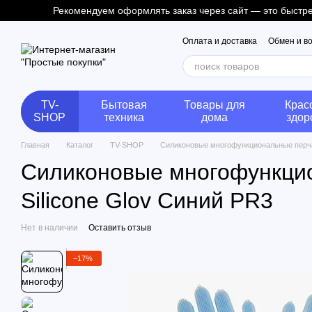
Рекомендуем оформлять заказ через сайт — это быстрее
Перейти к основному контенту
Оплата и доставка
Обмен и в
TV-
Бытовая
Товары для
Крас
SHOP
техника
дома
здор
Главная
Каталог
TV-SHOP
Силиконовые многофункциональные перчат
Силиконовые многофункцио
Silicone Glov Синий PR3
Нет в наличии
Оставить отзыв
−17%