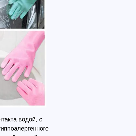
такта водой, с
гиппоалергенного