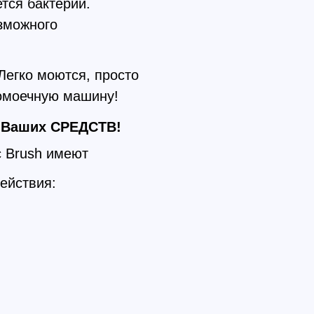
тся бактерий.
зможного
Легко моются, просто
домоечную машину!
х Ваших СРЕДСТВ!
c Brush имеют
ействия: