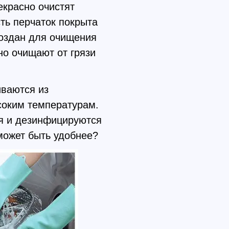
рекрасно очистят
ть перчаток покрыта
оздан для очищения
но очищают от грязи
иваются из
соким температурам.
ся и дезинфицируются
 может быть удобнее?