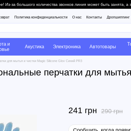
! Из-за большого количества звонков линия может быть занята, а
озврат
Политика конфиденциальности
О нас
Контакты
Дропшиппинг
ота и
Т
Акустика
Электроника
Автотовары
овье
ки для мытья и чистки Magic Silicone Glov Синий PR3
нальные перчатки для мытья 
241 грн
290 грн
Сообщить, когда появи