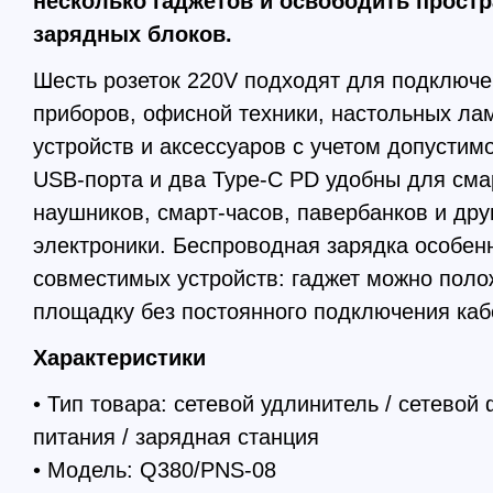
несколько гаджетов и освободить прост
зарядных блоков.
Шесть розеток 220V подходят для подключ
приборов, офисной техники, настольных ла
устройств и аксессуаров с учетом допустимо
USB-порта и два Type-C PD удобны для сма
наушников, смарт-часов, павербанков и др
электроники. Беспроводная зарядка особен
совместимых устройств: гаджет можно поло
площадку без постоянного подключения каб
Характеристики
• Тип товара: сетевой удлинитель / сетевой 
питания / зарядная станция
• Модель: Q380/PNS-08