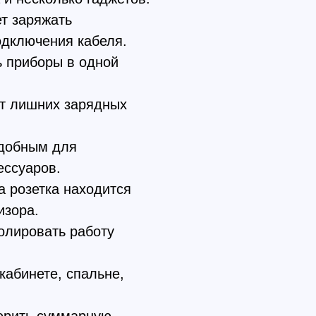
т заряжать
одключения кабеля.
ь приборы в одной
от лишних зарядных
удобным для
ессуаров.
а розетка находится
изора.
олировать работу
кабинете, спальне,