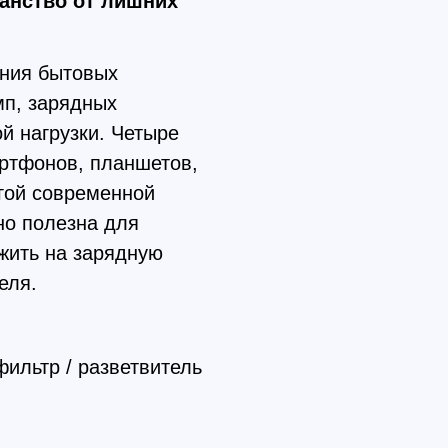
ранство от лишних
ения бытовых
мп, зарядных
й нагрузки. Четыре
ртфонов, планшетов,
угой современной
но полезна для
жить на зарядную
еля.
фильтр / разветвитель