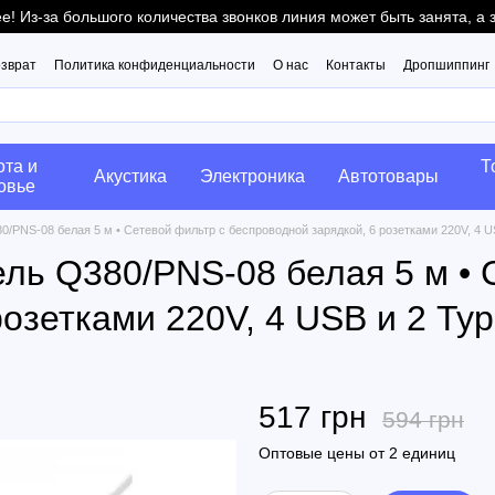
! Из-за большого количества звонков линия может быть занята, а
озврат
Политика конфиденциальности
О нас
Контакты
Дропшиппинг
ота и
Т
Акустика
Электроника
Автотовары
овье
/PNS-08 белая 5 м • Сетевой фильтр с беспроводной зарядкой, 6 розетками 220V, 4 U
ль Q380/PNS-08 белая 5 м • 
розетками 220V, 4 USB и 2 Ty
517 грн
594 грн
Оптовые цены от 2 единиц