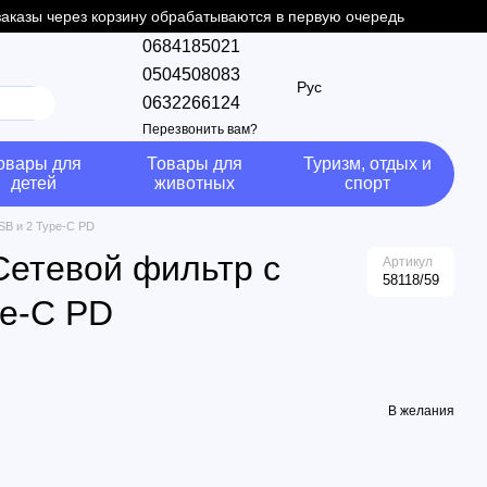
 заказы через корзину обрабатываются в первую очередь
0684185021
0504508083
Рус
0632266124
Перезвонить вам?
овары для
Товары для
Туризм, отдых и
детей
животных
спорт
SB и 2 Type-C PD
Сетевой фильтр с
Артикул
58118/59
pe-C PD
В желания