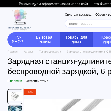
Рекомендуем оформлять заказ через сайт — это быстрее
Перейти к основному контенту
Оплата и доставка
Обмен и в
TV-
Бытовая
Товары для
Крас
SHOP
техника
дома
здор
Главная
Каталог
Товары для дома
Зарядная станция-удлинитель Q380
Зарядная станция-удлините
беспроводной зарядкой, 6 
В наличии
Оставить отзыв
−13%