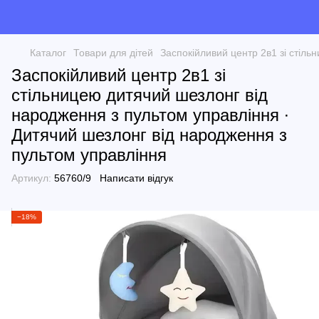
Каталог
Товари для дітей
Заспокійливий центр 2в1 зі стіль
Заспокійливий центр 2в1 зі
стільницею дитячий шезлонг від
народження з пультом управління ∙
Дитячий шезлонг від народження з
пультом управління
Артикул:
56760/9
Написати відгук
−18%