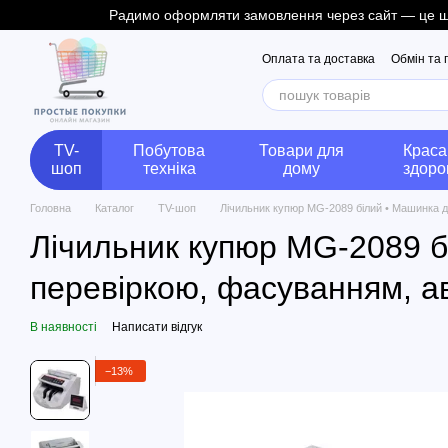
Радимо оформляти замовлення через сайт — це швид
Перейти до основного контенту
Оплата та доставка
Обмін та
TV-
Побутова
Товари для
Краса
шоп
техніка
дому
здоро
Головна
Каталог
TV-шоп
Лічильник купюр MG-2089 білий • Машинка д
Лічильник купюр MG-2089 б
перевіркою, фасуванням, а
В наявності
Написати відгук
−13%