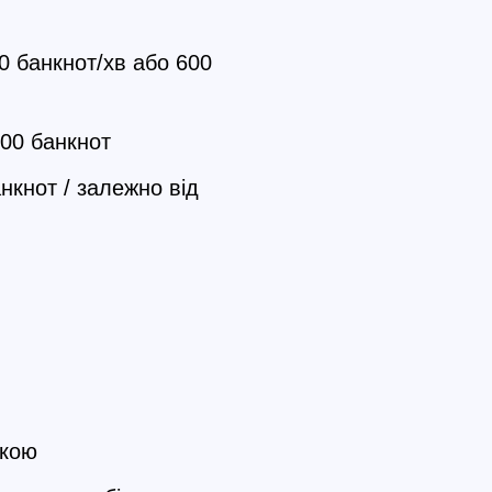
00 банкнот/хв або 600
00 банкнот
нкнот / залежно від
вкою