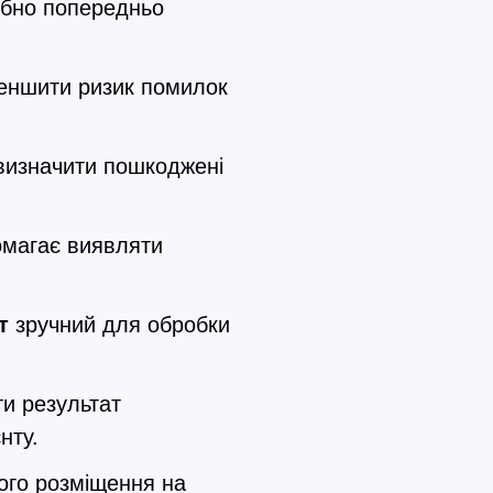
ібно попередньо
еншити ризик помилок
.
визначити пошкоджені
помагає виявляти
т
зручний для обробки
и результат
нту.
ого розміщення на