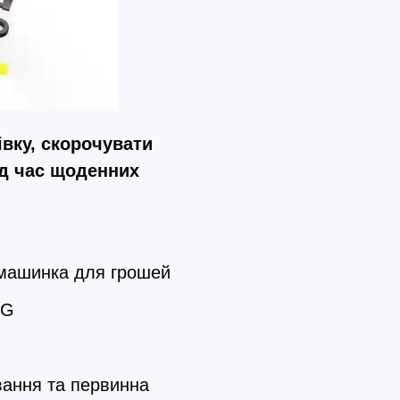
вку, скорочувати
ід час щоденних
а машинка для грошей
MG
вання та первинна