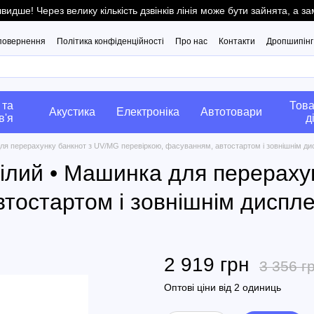
ше! Через велику кількість дзвінків лінія може бути зайнята, а 
 повернення
Політика конфіденційності
Про нас
Контакти
Дропшипінг
 та
Това
Акустика
Електроніка
Автотовари
в'я
д
ля перерахунку банкнот з UV/MG перевіркою, фасуванням, автостартом і зовнішнім д
ілий • Машинка для перераху
втостартом і зовнішнім диспл
2 919 грн
3 356 г
Оптові ціни від 2 одиниць