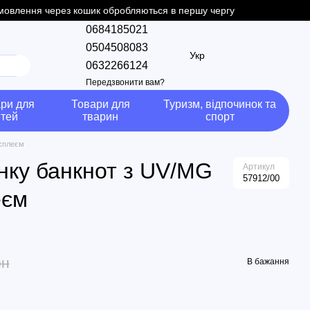
замовлення через кошик обробляються в першу чергу
0684185021
0504508083
Укр
0632266124
Передзвонити вам?
ри для
Товари для
Туризм, відпочинок та
ітей
тварин
спорт
исплеєм
нку банкнот з UV/MG
Артикул
57912/00
еєм
рн
В бажання