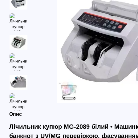
Опис
Лічильник купюр MG-2089 білий • Машинк
банкнот з UV/MG перевіркою, фасуванням