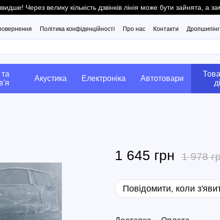
ше! Через велику кількість дзвінків лінія може бути зайнята, а 
 повернення
Політика конфіденційності
Про нас
Контакти
Дропшипінг
 та
Това
Акустика
Електроніка
Автотовари
в'я
д
1 645 грн
1 978 г
Повідомити, коли з'яви