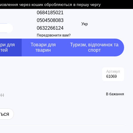
замовлення через кошик обробляються в першу чергу
0684185021
0504508083
Укр
0632266124
Передзвонити вам?
ри для
Товари для
Туризм, відпочинок та
ітей
тварин
спорт
Артикул
61069
рн
В бажання
ться