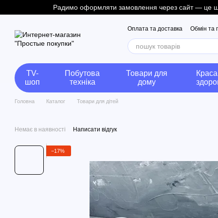
Радимо оформляти замовлення через сайт — це швид
Перейти до основного контенту
Оплата та доставка
Обмін та
TV-
Побутова
Товари для
Краса
шоп
техніка
дому
здоро
Головна
Каталог
Товари для дітей
Немає в наявності
Написати відгук
−17%