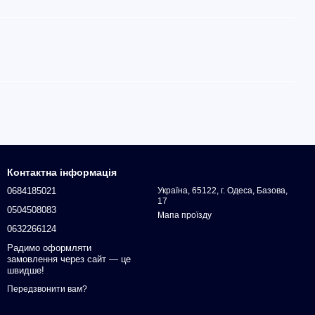
Контактна інформація
0684185021
Україна, 65122, г. Одеса, Базова,
17
0504508083
Мапа проїзду
0632266124
Радимо оформляти
замовлення через сайт — це
швидше!
Передзвонити вам?