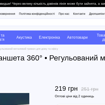
ше! Через велику кількість дзвінків лінія може бути зайнята, а 
 повернення
Політика конфіденційності
Про нас
Контакти
Дропшипінг
 та
Това
Акустика
Електроніка
Автотовари
в'я
д
егульований металевий тримач для дому та офісу
ланшета 360° • Регульований 
219 грн
251 грн
Оптові ціни від 2 одиниць