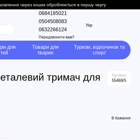
замовлення через кошик обробляються в першу чергу
0684185021
0504508083
Укр
0632266124
Передзвонити вам?
ри для
Товари для
Туризм, відпочинок та
ітей
тварин
спорт
металевий тримач для
Артикул
55469/5
В бажання