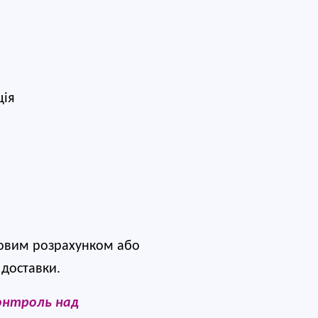
м
ція
овим розрахунком або 
 доставки.
онтроль над 