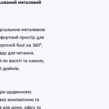
льований металевий 
версальною металевою 
фортний простір для 
ротній базі на 360°, 
ду для читання, 
 по висоті та нахилу, 
16 дюймів.
 при щоденному 
вку компактною та 
для дому, офісу та 