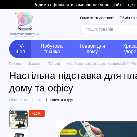
Радимо оформляти замовлення через сайт — це швид
Перейти до основного контенту
Оплата та доставка
Обмін та
TV-
Побутова
Товари для
Краса
шоп
техніка
дому
здоро
Головна
Каталог
TV-шоп
Настільна підставка для планшета 360° • Р
Настільна підставка для п
дому та офісу
Немає в наявності
Написати відгук
−13%