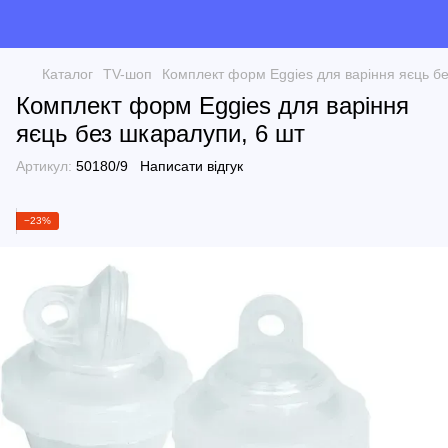
Каталог
TV-шоп
Комплект форм Eggies для варіння яєць бе
Комплект форм Eggies для варіння
яєць без шкаралупи, 6 шт
Артикул:
50180/9
Написати відгук
−23%