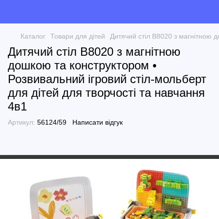
Каталог
Товари для дітей
Дитячий стіл B8020 з магнітною д
Дитячий стіл B8020 з магнітною
дошкою та конструктором •
Розвивальний ігровий стіл-мольберт
для дітей для творчості та навчання
4в1
Артикул:
56124/59
Написати відгук