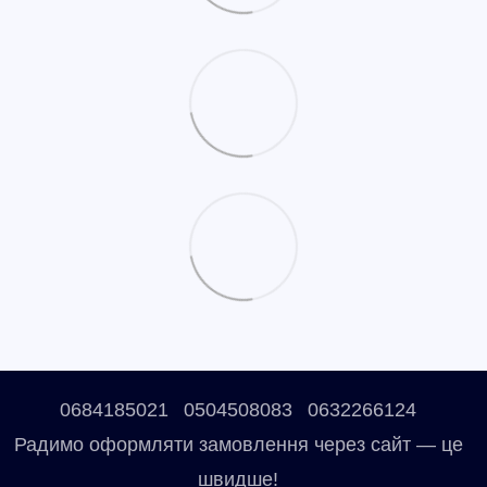
0684185021
0504508083
0632266124
Радимо оформляти замовлення через сайт — це
швидше!