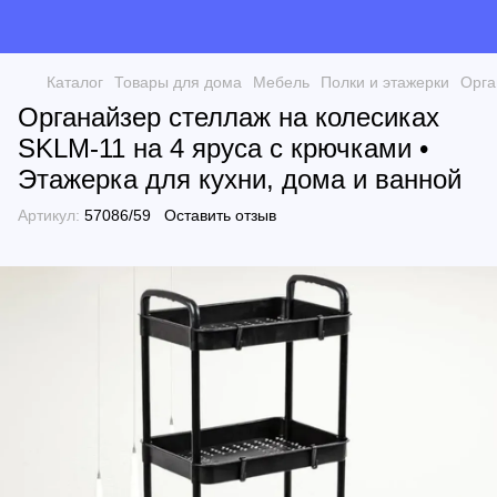
Каталог
Товары для дома
Мебель
Полки и этажерки
Орга
Органайзер стеллаж на колесиках
SKLM-11 на 4 яруса с крючками •
Этажерка для кухни, дома и ванной
Артикул:
57086/59
Оставить отзыв