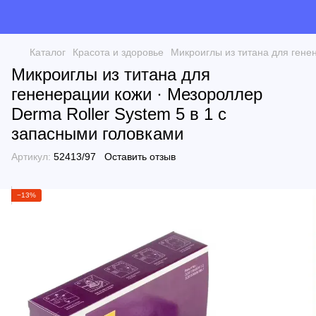
Каталог
Красота и здоровье
Микроиглы из титана для гене
Микроиглы из титана для
гененерации кожи · Мезороллер
Derma Roller System 5 в 1 с
запасными головками
Артикул:
52413/97
Оставить отзыв
−13%